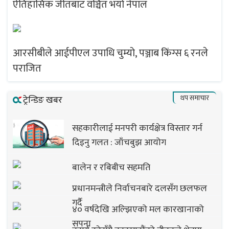
ऐतिहासिक जीतबाट वञ्चित भयो नेपाल
आरसीबीले आईपीएल उपाधि चुम्यो, पञ्जाब किंग्स ६ रनले
पराजित
थप समाचार
ट्रेन्डिङ खबर
सहकारीलाई मनपरी कार्यक्षेत्र विस्तार गर्न
दिइनु गलत : जाँचबुझ आयोग
बालेन र रबिबीच सहमति
प्रधानमन्त्रीले निर्वाचनबारे दलसँग छलफल
गर्दै
४० वर्षदेखि अल्झिएको मल कारखानाको
सपना