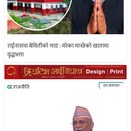
राईनासमा बेथितीको चाङ : मरेका मान्छेको खातामा
वृद्धभत्ता
थप समाचार
राजनीति