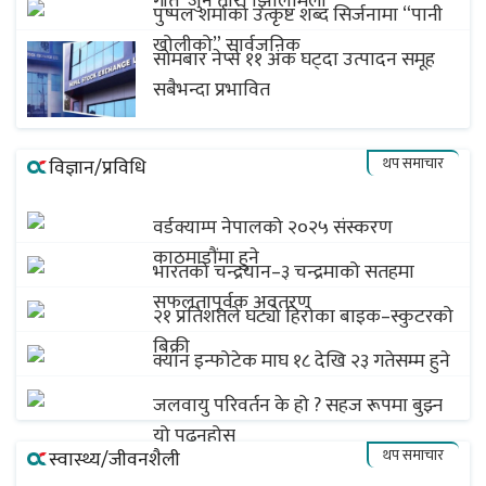
गीत ‘जुन तारा झिलिमिली’
पुष्पल शर्माको उत्कृष्ट शब्द सिर्जनामा “पानी
खोलीको” सार्वजनिक
सोमबार नेप्से ११ अंक घट्दा उत्पादन समूह
सबैभन्दा प्रभावित
थप समाचार
विज्ञान/प्रविधि
वर्डक्याम्प नेपालको २०२५ संस्करण
काठमाडौंमा हुने
भारतको चन्द्रयान–३ चन्द्रमाको सतहमा
सफलतापूर्वक अवतरण
२१ प्रतिशतले घट्यो हिरोका बाइक–स्कुटरको
बिक्री
क्यान इन्फोटेक माघ १८ देखि २३ गतेसम्म हुने
जलवायु परिवर्तन के हो ? सहज रूपमा बुझ्न
यो पढ्नुहोस्
थप समाचार
स्वास्थ्य/जीवनशैली