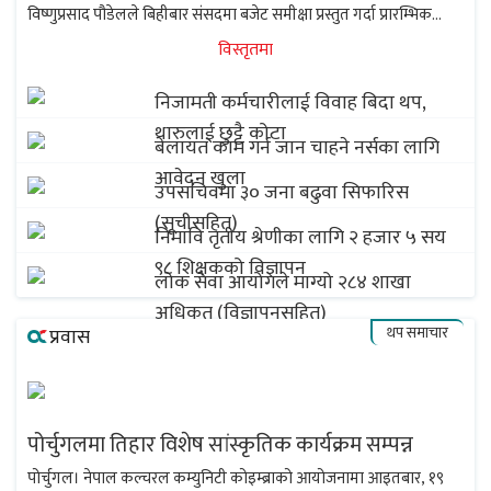
विष्णुप्रसाद पौडेलले बिहीबार संसदमा बजेट समीक्षा प्रस्तुत गर्दा प्रारम्भिक
अनुमान अनुसार १८ खर्ब ६० अर्ब ३० करोड ३० लाख रुपैयाँ खर्च हुने...
विस्तृतमा
निजामती कर्मचारीलाई विवाह बिदा थप,
थारुलाई छुट्टै कोटा
बेलायत काम गर्न जान चाहने नर्सका लागि
आवेदन खुला
उपसचिवमा ३० जना बढुवा सिफारिस
(सूचीसहित)
निमावि तृतीय श्रेणीका लागि २ हजार ५ सय
९८ शिक्षकको विज्ञापन
लोक सेवा आयोगले माग्यो २८४ शाखा
अधिकृत (विज्ञापनसहित)
थप समाचार
प्रवास
पोर्चुगलमा तिहार विशेष सांस्कृतिक कार्यक्रम सम्पन्न
पोर्चुगल। नेपाल कल्चरल कम्युनिटी कोइम्ब्राको आयोजनामा आइतबार, १९