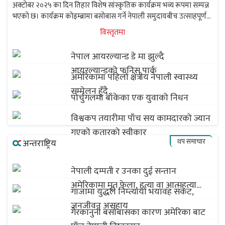
अक्टोबर २०२५ का दिन तिहार विशेष सांस्कृतिक कार्यक्रम भव्य रूपमा सम्पन्न
भएको छ। कार्यक्रम कोइम्ब्रामा बसोबास गर्ने नेपाली समुदायबीच उत्साहपूर्ण
वातावरणमा सम्पन्न भएको थियो। कार्यक्रमको अध्यक्षता म्याक्स श्रेष्ठले
विस्तृतमा
गर्नुभएको थियो भने प्रमुख...
नेपाल आयरल्यान्ड डे मा झुल्दै
आयरल्यान्डको फनिस पार्क
अमेरिकामा पहिलो क्षेत्रीय नेपाली स्वास्थ्य
सम्मेलन हुँदै
पोर्चुगलमा बाँकेका एक युवाको निधन
विश्वकप तयारीमा पाँच सय कामदारको ज्यान
गएको कतारको स्वीकार
थप समाचार
अन्तराष्ट्रिय
नेपाली दम्पती र उनका दुई सन्तान
अमेरिकामा मृत फेला, हत्या वा आत्महत्या
गाजामा युद्धले निम्त्यायो भयावह संकट,
शंका
जनजीवन असहाय
गैरकानुनी बसोबासका कारण अमेरिका बाट