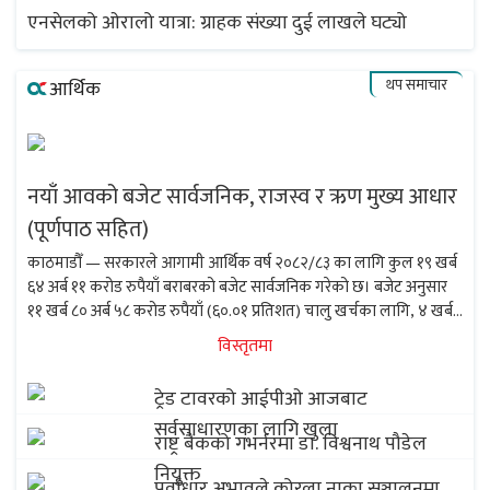
एनसेलको ओरालो यात्रा: ग्राहक संख्या दुई लाखले घट्यो
थप समाचार
आर्थिक
नयाँ आवको बजेट सार्वजनिक, राजस्व र ऋण मुख्य आधार
(पूर्णपाठ सहित)
काठमाडौँ — सरकारले आगामी आर्थिक वर्ष २०८२/८३ का लागि कुल १९ खर्ब
६४ अर्ब ११ करोड रुपैयाँ बराबरको बजेट सार्वजनिक गरेको छ। बजेट अनुसार
११ खर्ब ८० अर्ब ५८ करोड रुपैयाँ (६०.०१ प्रतिशत) चालु खर्चका लागि, ४ खर्ब
७ अर्ब...
विस्तृतमा
ट्रेड टावरको आईपीओ आजबाट
सर्वसाधारणका लागि खुला
राष्ट्र बैंकको गभर्नरमा डा. विश्वनाथ पौडेल
नियुक्त
पूर्वाधार अभावले कोरला नाका सञ्चालनमा