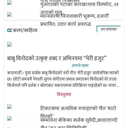
पाँच नेपाली निष्कासन
गुजरातको पटाका कारखानामा विस्फोट, २१
जनाको मृत्यु
म्यानमारमा विनाशकारी भूकम्प, हजारौँ
प्रभावित, उद्दार कार्य अवरुद्ध
थप समाचार
कला/साहित्य
बाबु विनोदको उत्कृष्ट शब्द र अभिनयमा “मेरी हजुर”
आफ्नो खबर
काठमाडौं । युवा सर्जक बाबु विनोदको नयाँ गीत 'मेरी हजुर' सार्वजनिक भएको
छ। छोटो समयमै नेपाली सुगम संगीतमा प्रभाव जमाएका विनोदको यो ताजा
सिर्जनाले पनि दर्शक र श्रोताबाट सकारात्मक प्रतिक्रिया पाइरहेको छ। माया र
प्रेमको भावनालाई समेटेर तयार पारिएको यस...
विस्तृतमा
टिकटकमा अत्यधिक रुचाइएको गीत ‘बाटो
भिरको’
सम्भावना बोकेका सर्जक सुवेदी,आशालाग्दो