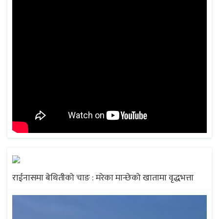
राईनासमा बेथितीको चाङ : मरेका मान्छेको खातामा वृद्धभत्ता