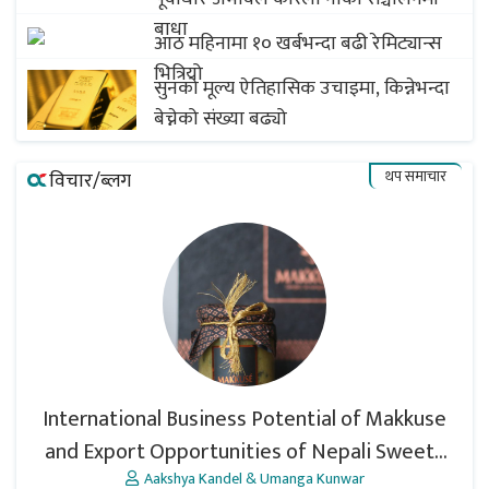
बाधा
आठ महिनामा १० खर्बभन्दा बढी रेमिट्यान्स
भित्रियो
सुनको मूल्य ऐतिहासिक उचाइमा, किन्नेभन्दा
बेच्नेको संख्या बढ्यो
थप समाचार
विचार/ब्लग
International Business Potential of Makkuse
and Export Opportunities of Nepali Sweets
with Global Comparison to Baklava
Aakshya Kandel & Umanga Kunwar