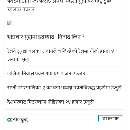
काठमाडौंमा २५ करोड अवैध विदेशी मुद्रा बरामद, ट्रक
चालक पक्राउ
भ्रष्टाचार मुद्दामा हदम्याद : विवाद किन ?
रेलवे सुरक्षा बलका जवानले चलिरहेको रेलमा गोली हान्दा ४
जनाको मृत्यु
ललिता निवास प्रकरणमा थप २ जना पक्राउ
राप्ती नगरपालिका-२ का वडाअध्यक्ष उप्रेतीविरुद्ध प्रहरीमा उजुरी
देशभरबाट मिटरब्याज पीडितका २४ हजार उजुरी
थप समाचार
खेलकुद