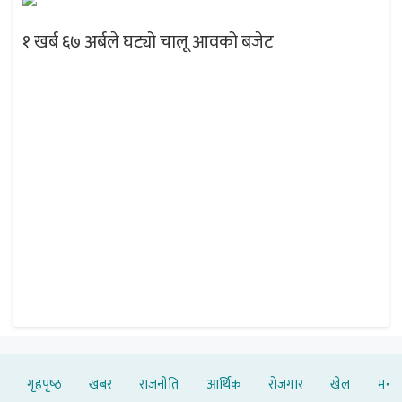
१ खर्ब ६७ अर्बले घट्यो चालू आवको बजेट
गृहपृष्‍ठ
खबर
राजनीति
आर्थिक
रोजगार
खेल
मनोर