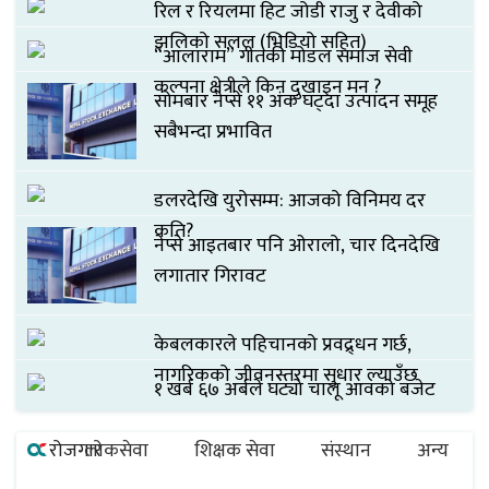
रिल र रियलमा हिट जोडी राजु र देवीको
झलिको सलल (भिडियो सहित)
“आलाराम” गीतकी मोडल समाज सेवी
कल्पना क्षेत्रीले किन दुखाइन मन ?
सोमबार नेप्से ११ अंक घट्दा उत्पादन समूह
सबैभन्दा प्रभावित
डलरदेखि युरोसम्म: आजको विनिमय दर
कति?
नेप्से आइतबार पनि ओरालो, चार दिनदेखि
लगातार गिरावट
केबलकारले पहिचानको प्रवद्र्धन गर्छ,
नागरिकको जीवनस्तरमा सुधार ल्याउँछ
१ खर्ब ६७ अर्बले घट्यो चालू आवको बजेट
रोजगार
लोकसेवा
शिक्षक सेवा
संस्थान
अन्य