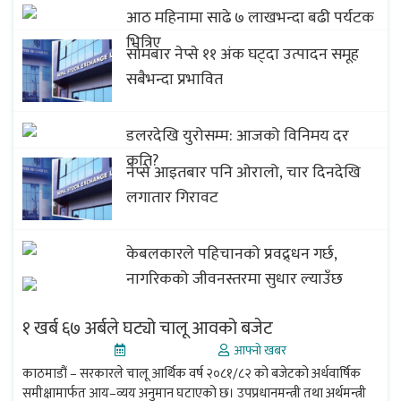
आठ महिनामा साढे ७ लाखभन्दा बढी पर्यटक
भित्रिए
सोमबार नेप्से ११ अंक घट्दा उत्पादन समूह
सबैभन्दा प्रभावित
डलरदेखि युरोसम्म: आजको विनिमय दर
कति?
नेप्से आइतबार पनि ओरालो, चार दिनदेखि
लगातार गिरावट
केबलकारले पहिचानको प्रवद्र्धन गर्छ,
नागरिकको जीवनस्तरमा सुधार ल्याउँछ
१ खर्ब ६७ अर्बले घट्यो चालू आवको बजेट
आफ्नो खबर
काठमाडौं – सरकारले चालू आर्थिक वर्ष २०८१/८२ को बजेटको अर्धवार्षिक
समीक्षामार्फत आय–व्यय अनुमान घटाएको छ। उपप्रधानमन्त्री तथा अर्थमन्त्री