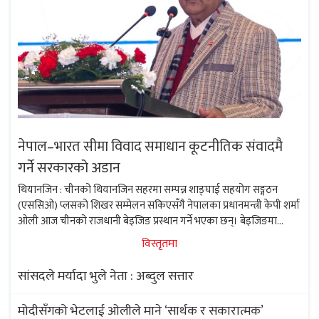
नेपाल–भारत सीमा विवाद समाधान कूटनीतिक संवादमै
गर्ने सरकारको अडान
थियानजिन : चीनको थियानजिन सहरमा सम्पन्न शाङ्घाई सहयोग सङ्गठन
(एससिओ) प्लसको शिखर सम्मेलन सकिएसँगै नेपालका प्रधानमन्त्री केपी शर्मा
ओली आज चीनको राजधानी बेइजिङ प्रस्थान गर्ने भएका छन्। बेइजिङमा
प्रधानमन्त्री ओलीले चीनका उपराष्ट्रपति हान चङ्गसँग भेटवार्ता गर्ने कार्यक्रम तय
विस्तृतमा
भएको छ।...
सांसदले मर्यादा भुले नेता : अब्दुल सत्तार
मोदीसँगको भेटलाई ओलीले माने ‘सार्थक र सकारात्मक’