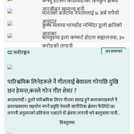
कर्फ्यु हटेसँगै काठमाडौंको तीनकुने क्षेत्रमा
जनजीवन सामान्य बन्दै
भारतको बजेटमा नेपाललाई ७ अर्ब रुपैयाँ
अनुदान
कुम्भ मेलामा भागदौड मच्चिँदा ठूलो क्षतिको
आशंका
बाग्लुङमा इला कम्फर्ट होटल सञ्चालनमा, ३०
करोडको लगानी
थप समाचार
मनोरञ्जन
पारिश्रमिक लिनेहरूले नै गीतलाई बेवास्ता गरेपछि दुखि
छन हेमन्त,कस्ले गरेन गीत शेयर ?
काठमाण्डौ । ठूलो पारिश्रमिक लिएर गीतमा संलग्न हुने कलाकारहरूले नै
प्रचारप्रसारमा सहयोग नगर्ने प्रवृत्ति नेपाली सांगीतिक क्षेत्रमा फैलिँदो छ।
लगानी अनुसारको प्रतिफल नआउने यो क्षेत्रमा लगानी भने बालुवामा पानी
खन्याएजस्तो भइरहेको छ। जनतन यो क्षेत्र धानेको अवस्थामा गीत–संगीतमा
विस्तृतमा
लाग्नेहरूले आफ्नै...