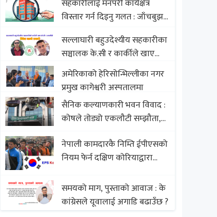
सहकारीलाई मनपरी कार्यक्षेत्र
Nepali Sweets with Global
विस्तार गर्न दिइनु गलत : जाँचबुझ
Comparison to Baklava
आयोग
सल्लाघारी बहुउदेश्यीय सहकारीका
सञ्चालक के.सी र कार्कीले खाए
सदस्यको करोडौं बचत
अमेरिकाको हेरिसोन्भिल्लीका नगर
प्रमुख कागेश्वरी अस्पतालमा
सैनिक कल्याणकारी भवन विवाद :
कोषले तोड्यो एकलौटी सम्झौता,
व्यवसायी र निर्माण कम्पनी
नेपाली कामदारकै निम्ति ईपीएसको
बिखलबन्दमा (भिडियो)
नियम फेर्न दक्षिण कोरियाद्वारा
अस्वीकार
समयको माग, पुस्ताको आवाज : के
कांग्रेसले यूवालाई अगाडि बढाउँछ ?