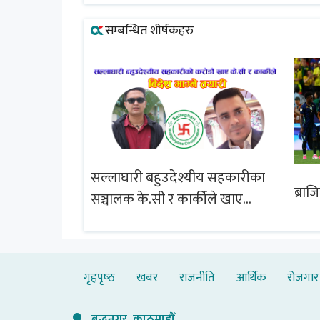
सम्बन्धित शीर्षकहरु
सल्लाघारी बहुउदेश्यीय सहकारीका
्षेत्र विस्तार
ब्राज
सञ्चालक के.सी र कार्कीले खाए
चबुझ आयोग
सदस्यको करोडौं बचत
गृहपृष्‍ठ
खबर
राजनीति
आर्थिक
रोजगार
बुद्धनगर, काठमाडौँ