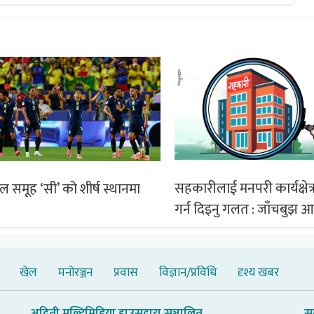
सहकारीलाई मनपरी कार्यक्षेत्र
िल समूह ‘सी’ को शीर्ष स्थानमा
गर्न दिइनु गलत : जाँचबुझ 
खेल
मनोरञ्जन
प्रवास
विज्ञान/प्रविधि
दृश्य खबर
अदिती मल्टिमिडिया हाउसद्वारा सञ्चालित
स