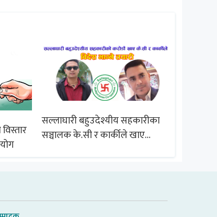
सल्लाघारी बहुउदेश्यीय सहकारीका
 विस्तार
ब्राजिल समू
सञ्चालक के.सी र कार्कीले खाए
आयोग
सदस्यको करोडौं बचत
म्पादक