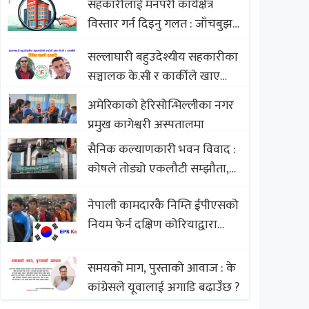
सहकारीलाई मनपरी कार्यक्षेत्र
Nepali Sweets with Global
विस्तार गर्न दिइनु गलत : जाँचबुझ
Comparison to Baklava
आयोग
सल्लाघारी बहुउदेश्यीय सहकारीका
सञ्चालक के.सी र कार्कीले खाए
सदस्यको करोडौं बचत
अमेरिकाको हेरिसोन्भिल्लीका नगर
प्रमुख कागेश्वरी अस्पतालमा
सैनिक कल्याणकारी भवन विवाद :
कोषले तोड्यो एकलौटी सम्झौता,
व्यवसायी र निर्माण कम्पनी
नेपाली कामदारकै निम्ति ईपीएसको
बिखलबन्दमा (भिडियो)
नियम फेर्न दक्षिण कोरियाद्वारा
अस्वीकार
समयको माग, पुस्ताको आवाज : के
कांग्रेसले यूवालाई अगाडि बढाउँछ ?