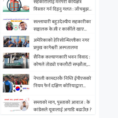
सहकारीलाई मनपरी कार्यक्षेत्र
Nepali Sweets with Global
विस्तार गर्न दिइनु गलत : जाँचबुझ
Comparison to Baklava
आयोग
सल्लाघारी बहुउदेश्यीय सहकारीका
सञ्चालक के.सी र कार्कीले खाए
सदस्यको करोडौं बचत
अमेरिकाको हेरिसोन्भिल्लीका नगर
प्रमुख कागेश्वरी अस्पतालमा
सैनिक कल्याणकारी भवन विवाद :
कोषले तोड्यो एकलौटी सम्झौता,
व्यवसायी र निर्माण कम्पनी
नेपाली कामदारकै निम्ति ईपीएसको
बिखलबन्दमा (भिडियो)
नियम फेर्न दक्षिण कोरियाद्वारा
अस्वीकार
समयको माग, पुस्ताको आवाज : के
कांग्रेसले यूवालाई अगाडि बढाउँछ ?