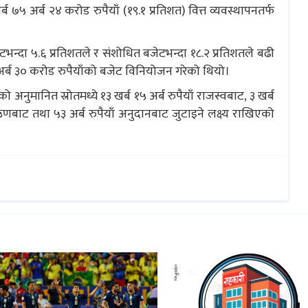
ब ७५ अर्ब २४ करोड रुपैयाँ (१९.१ प्रतिशत) वित्त व्यवस्थापनतर्फ
टभन्दा ५.६ प्रतिशतले र संशोधित बजेटभन्दा १८.२ प्रतिशतले बढी
र्ब ३० करोड रुपैयाँको बजेट विनियोजन गरेको थियो।
नुमानित स्रोतमध्ये १३ खर्ब १५ अर्ब रुपैयाँ राजस्वबाट, ३ खर्ब
ऋणबाट तथा ५३ अर्ब रुपैयाँ अनुदानबाट जुटाइने लक्ष्य राखिएको