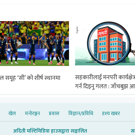
सहकारीलाई मनपरी कार्यक्षेत्र
िल समूह ‘सी’ को शीर्ष स्थानमा
गर्न दिइनु गलत : जाँचबुझ 
खेल
मनोरञ्जन
प्रवास
विज्ञान/प्रविधि
दृश्य खबर
अदिती मल्टिमिडिया हाउसद्वारा सञ्चालित
स