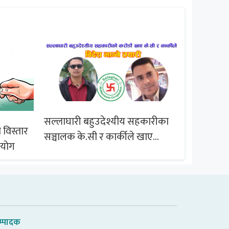
सल्लाघारी बहुउदेश्यीय सहकारीका
 विस्तार
ब्राजिल समू
सञ्चालक के.सी र कार्कीले खाए
आयोग
सदस्यको करोडौं बचत
म्पादक