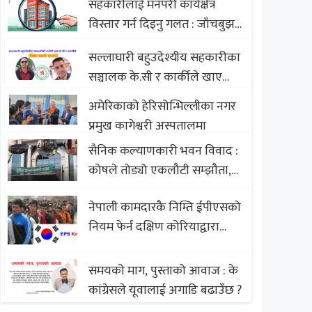
सहकारीलाई मनपरी कार्यक्षेत्र
Nepali Sweets with Global
विस्तार गर्न दिइनु गलत : जाँचबुझ
Comparison to Baklava
आयोग
सल्लाघारी बहुउदेश्यीय सहकारीका
सञ्चालक के.सी र कार्कीले खाए
सदस्यको करोडौं बचत
अमेरिकाको हेरिसोन्भिल्लीका नगर
प्रमुख कागेश्वरी अस्पतालमा
सैनिक कल्याणकारी भवन विवाद :
कोषले तोड्यो एकलौटी सम्झौता,
व्यवसायी र निर्माण कम्पनी
नेपाली कामदारकै निम्ति ईपीएसको
बिखलबन्दमा (भिडियो)
नियम फेर्न दक्षिण कोरियाद्वारा
अस्वीकार
समयको माग, पुस्ताको आवाज : के
कांग्रेसले यूवालाई अगाडि बढाउँछ ?