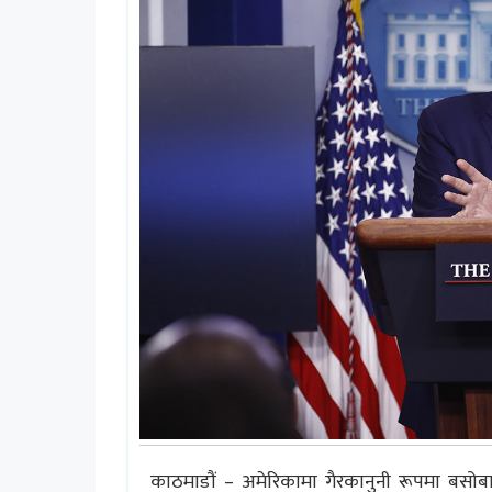
काठमाडौं – अमेरिकामा गैरकानुनी रूपमा बसो