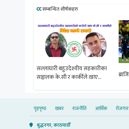
सम्बन्धित शीर्षकहरु
सल्लाघारी बहुउदेश्यीय सहकारीका
्षेत्र विस्तार
ब्राज
सञ्चालक के.सी र कार्कीले खाए
चबुझ आयोग
सदस्यको करोडौं बचत
गृहपृष्‍ठ
खबर
राजनीति
आर्थिक
रोजगार
बुद्धनगर, काठमाडौँ