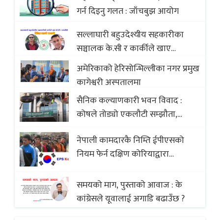
with Global Comparison to
गर्न दिइनु गलत : जाँचबुझ आयोग
Baklava
सल्लाघारी बहुउदेश्यीय सहकारीका
सञ्चालक के.सी र कार्कीले खाए
सदस्यको करोडौं बचत
अमेरिकाको हेरिसोन्भिल्लीका नगर प्रमुख
कागेश्वरी अस्पतालमा
सैनिक कल्याणकारी भवन विवाद :
कोषले तोड्यो एकलौटी सम्झौता,
व्यवसायी र निर्माण कम्पनी बिखलबन्दमा
नेपाली कामदारकै निम्ति ईपीएसको
(भिडियो)
नियम फेर्न दक्षिण कोरियाद्वारा
अस्वीकार
समयको माग, पुस्ताको आवाज : के
कांग्रेसले यूवालाई अगाडि बढाउँछ ?