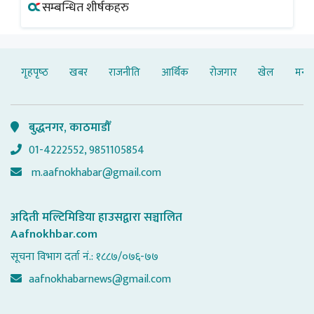
सम्बन्धित शीर्षकहरु
गृहपृष्‍ठ
खबर
राजनीति
आर्थिक
रोजगार
खेल
मनोर
बुद्धनगर, काठमाडौँ
01-4222552, 9851105854
m.aafnokhabar@gmail.com
अदिती मल्टिमिडिया हाउसद्वारा सञ्चालित
Aafnokhbar.com
सूचना विभाग दर्ता नं.: १८८७/०७६-७७
aafnokhabarnews@gmail.com