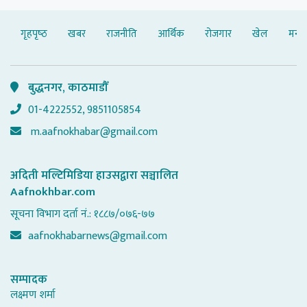
गृहपृष्‍ठ
खबर
राजनीति
आर्थिक
रोजगार
खेल
मनोर
बुद्धनगर, काठमाडौँ
01-4222552, 9851105854
m.aafnokhabar@gmail.com
अदिती मल्टिमिडिया हाउसद्वारा सञ्चालित
Aafnokhbar.com
सूचना विभाग दर्ता नं.: १८८७/०७६-७७
aafnokhabarnews@gmail.com
सम्पादक
लक्ष्मण शर्मा