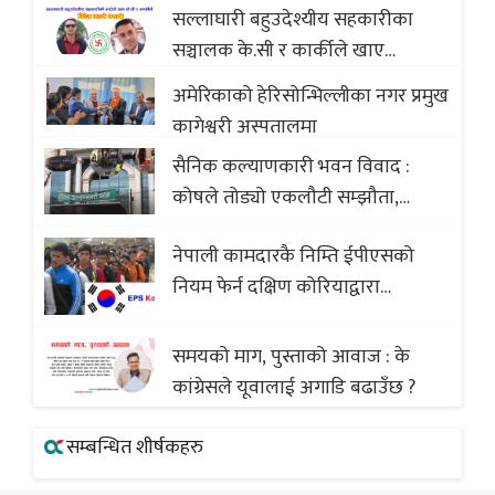
सल्लाघारी बहुउदेश्यीय सहकारीका
सञ्चालक के.सी र कार्कीले खाए
सदस्यको करोडौं बचत
अमेरिकाको हेरिसोन्भिल्लीका नगर प्रमुख
कागेश्वरी अस्पतालमा
सैनिक कल्याणकारी भवन विवाद :
कोषले तोड्यो एकलौटी सम्झौता,
व्यवसायी र निर्माण कम्पनी बिखलबन्दमा
नेपाली कामदारकै निम्ति ईपीएसको
(भिडियो)
नियम फेर्न दक्षिण कोरियाद्वारा
अस्वीकार
समयको माग, पुस्ताको आवाज : के
कांग्रेसले यूवालाई अगाडि बढाउँछ ?
सम्बन्धित शीर्षकहरु