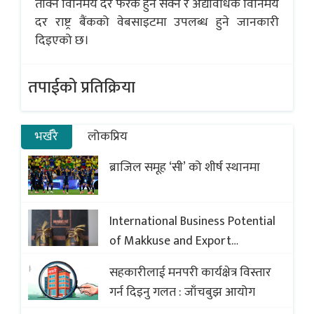
तोक्ने विनिमय दर फरक हुन सक्ने र अद्यावधिक विनिमय
दर राष्ट्र बैंकको वेबसाइटमा उपलब्ध हुने जानकारी
दिइएको छ।
तपाईको प्रतिक्रिया
भर्खरै
लोकप्रिय
ब्राजिल समूह ‘सी’ को शीर्ष स्थानमा
International Business Potential
of Makkuse and Export
Opportunities of Nepali Sweets
सहकारीलाई मनपरी कार्यक्षेत्र विस्तार
with Global Comparison to
गर्न दिइनु गलत : जाँचबुझ आयोग
Baklava