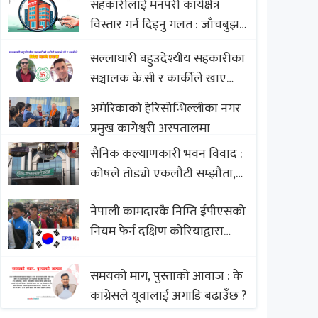
सहकारीलाई मनपरी कार्यक्षेत्र
Nepali Sweets with Global
विस्तार गर्न दिइनु गलत : जाँचबुझ
Comparison to Baklava
आयोग
सल्लाघारी बहुउदेश्यीय सहकारीका
सञ्चालक के.सी र कार्कीले खाए
सदस्यको करोडौं बचत
अमेरिकाको हेरिसोन्भिल्लीका नगर
प्रमुख कागेश्वरी अस्पतालमा
सैनिक कल्याणकारी भवन विवाद :
कोषले तोड्यो एकलौटी सम्झौता,
व्यवसायी र निर्माण कम्पनी
नेपाली कामदारकै निम्ति ईपीएसको
बिखलबन्दमा (भिडियो)
नियम फेर्न दक्षिण कोरियाद्वारा
अस्वीकार
समयको माग, पुस्ताको आवाज : के
कांग्रेसले यूवालाई अगाडि बढाउँछ ?