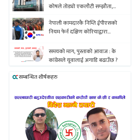
कोषले तोड्यो एकलौटी सम्झौता,
व्यवसायी र निर्माण कम्पनी बिखलबन्दमा
नेपाली कामदारकै निम्ति ईपीएसको
(भिडियो)
नियम फेर्न दक्षिण कोरियाद्वारा
अस्वीकार
समयको माग, पुस्ताको आवाज : के
कांग्रेसले यूवालाई अगाडि बढाउँछ ?
सम्बन्धित शीर्षकहरु