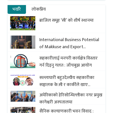
भर्खरै
लोकप्रिय
ब्राजिल समूह ‘सी’ को शीर्ष स्थानमा
International Business Potential
of Makkuse and Export
Opportunities of Nepali Sweets
सहकारीलाई मनपरी कार्यक्षेत्र विस्तार
with Global Comparison to
गर्न दिइनु गलत : जाँचबुझ आयोग
Baklava
सल्लाघारी बहुउदेश्यीय सहकारीका
सञ्चालक के.सी र कार्कीले खाए
सदस्यको करोडौं बचत
अमेरिकाको हेरिसोन्भिल्लीका नगर प्रमुख
कागेश्वरी अस्पतालमा
सैनिक कल्याणकारी भवन विवाद :