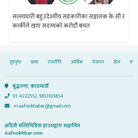
सल्लाघारी बहुउदेश्यीय सहकारीका सञ्चालक के.सी र
गलत
ब्
कार्कीले खाए सदस्यको करोडौं बचत
गृहपृष्‍ठ
खबर
राजनीति
आर्थिक
रोजगार
खेल
मनोर
बुद्धनगर, काठमाडौँ
01-4222552, 9851105854
m.aafnokhabar@gmail.com
अदिती मल्टिमिडिया हाउसद्वारा सञ्चालित
Aafnokhbar.com