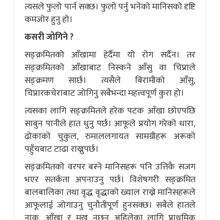
त्यसले फुलो पार्न सक्छ। फुलो पर्नु भनेको मानिसको दृष्टि
कमजोर हुनु हो।
कसरी जोगिने ?
सङ्क्रमितको आँखामा हेर्दैमा यो रोग सर्दैन। तर
सङ्क्रमितको आँखाबाट निस्कने आँसु वा चिप्राले
सङ्क्रमण सार्छ। त्यसैले बिरामीको आँसु,
चिप्रारकचेराबाट जोगिनु सबैभन्दा महत्त्वपूर्ण कुरा हो।
त्यसका लागि सङ्क्रमितले हरेक पटक आँखा छोएपछि
साबुन पानीले हात धुनु पर्छ। आफूले प्रयोग गरेको धारा,
ढोकाको चुकुल, रुमाललगायत सामग्रीहरू अरूको
पहुँचबाट टाढा राख्नुपर्छ।
सङ्क्रमितको वरपर बस्ने मानिसहरू पनि उत्तिकै सजग
भएर सतर्कता अपनाउनु पर्छ। विशेषगरी सङ्क्रमित
बालबालिका तथा वृद्ध वृद्धाको ख्याल राख्ने मानिसहरूले
आफूलाई जोगाउनु चुनौतीपूर्ण हुनसक्छ। सबैले हातले
नाक, आँखा र मुख नछुनु अहिलेका लागि प्राथमिक