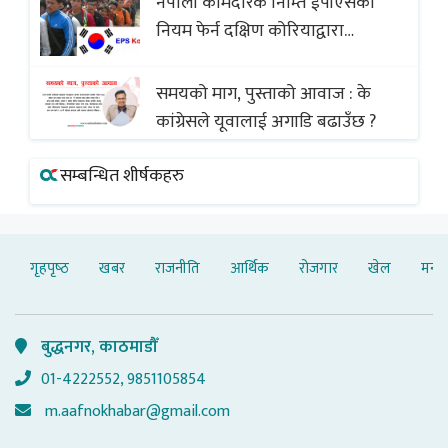
नेपाली कामदारकै निम्ति ईपीएसको
(भिडियो)
नियम फेर्न दक्षिण कोरियाद्वारा
अस्वीकार
समयको माग, पुस्ताको आवाज : के
कांग्रेसले यूवालाई अगाडि बढाउँछ ?
सम्बन्धित शीर्षकहरु
गृहपृष्‍ठ
खबर
राजनीति
आर्थिक
रोजगार
खेल
मनोर
बुद्धनगर, काठमाडौँ
01-4222552, 9851105854
m.aafnokhabar@gmail.com