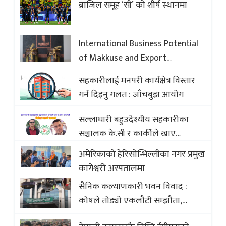
ब्राजिल समूह ‘सी’ को शीर्ष स्थानमा
International Business Potential
of Makkuse and Export
Opportunities of Nepali Sweets
सहकारीलाई मनपरी कार्यक्षेत्र विस्तार
with Global Comparison to
गर्न दिइनु गलत : जाँचबुझ आयोग
Baklava
सल्लाघारी बहुउदेश्यीय सहकारीका
सञ्चालक के.सी र कार्कीले खाए
सदस्यको करोडौं बचत
अमेरिकाको हेरिसोन्भिल्लीका नगर प्रमुख
कागेश्वरी अस्पतालमा
सैनिक कल्याणकारी भवन विवाद :
कोषले तोड्यो एकलौटी सम्झौता,
व्यवसायी र निर्माण कम्पनी बिखलबन्दमा