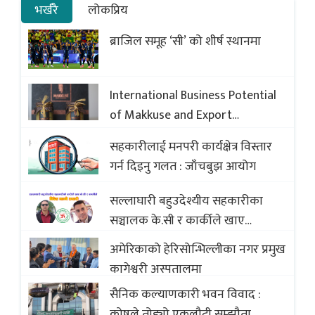
भर्खरै
लोकप्रिय
ब्राजिल समूह ‘सी’ को शीर्ष स्थानमा
International Business Potential
of Makkuse and Export
Opportunities of Nepali Sweets
सहकारीलाई मनपरी कार्यक्षेत्र विस्तार
with Global Comparison to
गर्न दिइनु गलत : जाँचबुझ आयोग
Baklava
सल्लाघारी बहुउदेश्यीय सहकारीका
सञ्चालक के.सी र कार्कीले खाए
सदस्यको करोडौं बचत
अमेरिकाको हेरिसोन्भिल्लीका नगर प्रमुख
कागेश्वरी अस्पतालमा
सैनिक कल्याणकारी भवन विवाद :
कोषले तोड्यो एकलौटी सम्झौता,