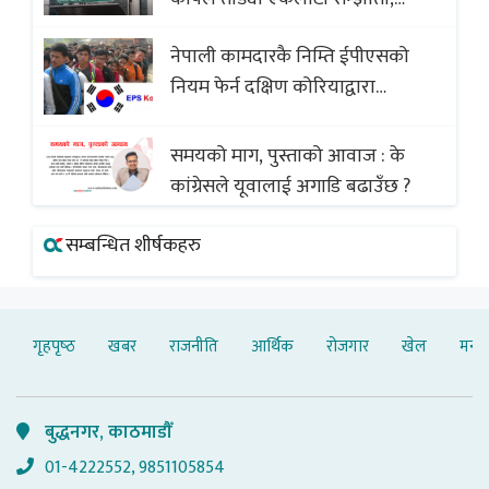
व्यवसायी र निर्माण कम्पनी बिखलबन्दमा
नेपाली कामदारकै निम्ति ईपीएसको
(भिडियो)
नियम फेर्न दक्षिण कोरियाद्वारा
अस्वीकार
समयको माग, पुस्ताको आवाज : के
कांग्रेसले यूवालाई अगाडि बढाउँछ ?
सम्बन्धित शीर्षकहरु
गृहपृष्‍ठ
खबर
राजनीति
आर्थिक
रोजगार
खेल
मनोर
बुद्धनगर, काठमाडौँ
01-4222552, 9851105854