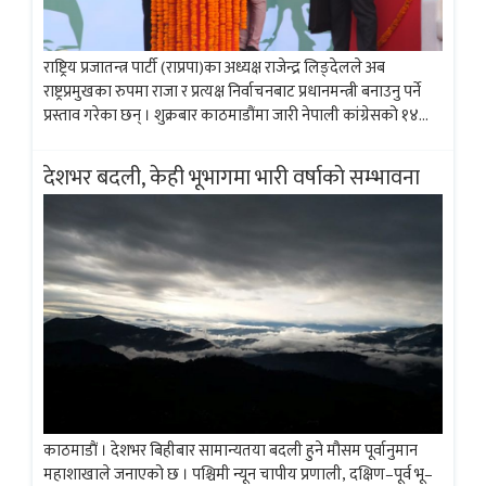
राष्ट्रिय प्रजातन्त्र पार्टी (राप्रपा)का अध्यक्ष राजेन्द्र लिङ्देलले अब
राष्ट्रप्रमुखका रुपमा राजा र प्रत्यक्ष निर्वाचनबाट प्रधानमन्त्री बनाउनु पर्ने
प्रस्ताव गरेका छन् । शुक्रबार काठमाडौंमा जारी नेपाली कांग्रेसको १४औँ
महाधिवेशनलाई सम्बोधन गर्ने क्रममा उनले यस्तो प्रस्ताव गरेका हुन् ।
कार्यक्रममा उनले आफूसहित...
देशभर बदली, केही भूभागमा भारी वर्षाकाे सम्भावना
काठमाडाैं । देशभर बिहीबार सामान्यतया बदली हुने मौसम पूर्वानुमान
महाशाखाले जनाएको छ । पश्चिमी न्यून चापीय प्रणाली, दक्षिण–पूर्व भू–