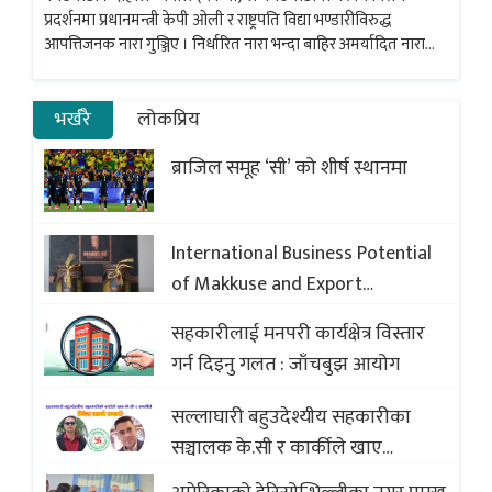
प्रदर्शनमा प्रधानमन्त्री केपी ओली र राष्ट्रपति विद्या भण्डारीविरुद्ध
आपत्तिजनक नारा गुञ्जिए । निर्धारित नारा भन्दा बाहिर अमर्यादित नारा
लगाउँदा नेताहरु हाँसेर बसेका थिए । नेकपाको झण्डा बोकेर अमर्यादित
नारा लगाउने समूहलाई नेताहरुले...
भर्खरै
लोकप्रिय
ब्राजिल समूह ‘सी’ को शीर्ष स्थानमा
International Business Potential
of Makkuse and Export
Opportunities of Nepali Sweets
सहकारीलाई मनपरी कार्यक्षेत्र विस्तार
with Global Comparison to
गर्न दिइनु गलत : जाँचबुझ आयोग
Baklava
सल्लाघारी बहुउदेश्यीय सहकारीका
सञ्चालक के.सी र कार्कीले खाए
सदस्यको करोडौं बचत