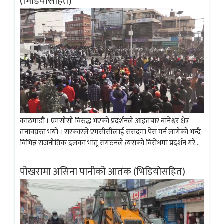
(भिडियोसहित)
काठमाडौं । एमसीसी विरुद्ध भएको प्रदर्शनले आइतबार बानेश्वर क्षेत्र
तनावग्रस्त भयो । सरकारले एमसीसीलाई संसदमा पेस गर्न लागेको भन्दै
विभिन्न राजनीतिक दलका भातृ संगठनले त्यसको विरोधमा प्रदर्शन गरेका
हुन् । प्रदर्शनकारीले निषेधित क्षेत्र तोड्न खोजेपछि केही समय प्रहरी र
प्रदर्शनकारी...
पोखरामा असिना पानीको आतंक (भिडियोसहित)