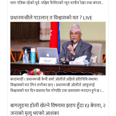
भाग नजिक रहेको पूर्व–पश्चिम फैलिएको न्यून चापीय रेखा तथा बंगालको
खाडीबाट प्रवाह हुने जलवाष्प युक्त हावाको प्रभावका कारण मौसम बदली
भइरहेकाे छ...
प्रधानमन्त्रीले पाउलान् त विश्वासकाे मत ? LIVE
काठमाडाैं । प्रधानमन्त्री केपी शर्मा ओलीले अहिले प्रतिनिधि सभामा
विश्वासको मत लिन लागेका छन् । प्रधानमन्त्री ओलीले आफूलाई
विश्वासको मत दिन प्रस्ताव पेश गरेपछि उक्त प्रस्तावमा मतदान हुने छ ।
संसदको पहिलो बैठकको सुरुमा सभामुख अग्नि सापकोटाले राष्ट्रपति
कार्यालयबाट विशेष...
बागलुङमा होली खेल्ने विषयमा झडप हुँदा १३ बेपत्ता, २
जनाको मृत्यु भएको आशंका