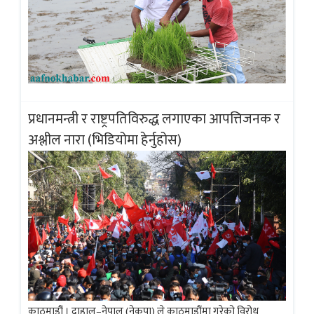
प्रधानमन्त्री र राष्ट्रपतिविरुद्ध लगाएका आपत्तिजनक र
अश्लील नारा (भिडियोमा हेर्नुहोस)
काठमाडौं । दाहाल–नेपाल (नेकपा) ले काठमाडौंमा गरेको विरोध