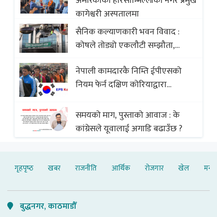
अमेरिकाको हेरिसोन्भिल्लीका नगर प्रमुख
कागेश्वरी अस्पतालमा
सैनिक कल्याणकारी भवन विवाद :
कोषले तोड्यो एकलौटी सम्झौता,
व्यवसायी र निर्माण कम्पनी बिखलबन्दमा
नेपाली कामदारकै निम्ति ईपीएसको
(भिडियो)
नियम फेर्न दक्षिण कोरियाद्वारा
अस्वीकार
समयको माग, पुस्ताको आवाज : के
कांग्रेसले यूवालाई अगाडि बढाउँछ ?
गृहपृष्‍ठ
खबर
राजनीति
आर्थिक
रोजगार
खेल
मनोर
बुद्धनगर, काठमाडौँ