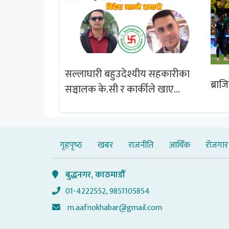
सल्लाघारी बहुउदेश्यीय सहकारीका
्षेत्र विस्तार
ब्राज
सञ्चालक के.सी र कार्कीले खाए
चबुझ आयोग
सदस्यको करोडौं बचत
गृहपृष्‍ठ
खबर
राजनीति
आर्थिक
रोजगार
बुद्धनगर, काठमाडौँ
01-4222552, 9851105854
m.aafnokhabar@gmail.com