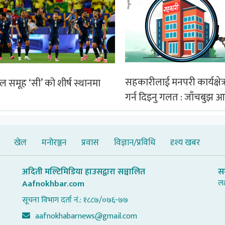
सहकारीलाई मनपरी कार्यक्षेत्र
िल समूह ‘सी’ को शीर्ष स्थानमा
गर्न दिइनु गलत : जाँचबुझ 
खेल
मनोरञ्जन
प्रवास
विज्ञान/प्रविधि
दृश्य खबर
अदिती मल्टिमिडिया हाउसद्वारा सञ्चालित
स
लक
Aafnokhbar.com
सूचना विभाग दर्ता नं.: १८८७/०७६-७७
aafnokhabarnews@gmail.com