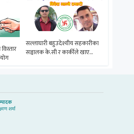
सल्लाघारी बहुउदेश्यीय सहकारीका
 विस्तार
ब्राजिल समू
सञ्चालक के.सी र कार्कीले खाए
आयोग
सदस्यको करोडौं बचत
म्पादक
्ष्मण शर्मा