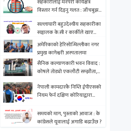
सहकारीलाई मनपरी कार्यक्षेत्र
Nepali Sweets with Global
विस्तार गर्न दिइनु गलत : जाँचबुझ
Comparison to Baklava
आयोग
सल्लाघारी बहुउदेश्यीय सहकारीका
सञ्चालक के.सी र कार्कीले खाए
सदस्यको करोडौं बचत
अमेरिकाको हेरिसोन्भिल्लीका नगर
प्रमुख कागेश्वरी अस्पतालमा
सैनिक कल्याणकारी भवन विवाद :
कोषले तोड्यो एकलौटी सम्झौता,
व्यवसायी र निर्माण कम्पनी
नेपाली कामदारकै निम्ति ईपीएसको
बिखलबन्दमा (भिडियो)
नियम फेर्न दक्षिण कोरियाद्वारा
अस्वीकार
समयको माग, पुस्ताको आवाज : के
कांग्रेसले यूवालाई अगाडि बढाउँछ ?