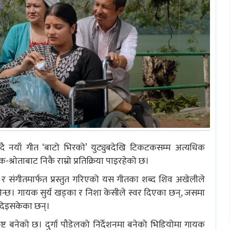
ै नयाँ गीत ‘बाटो भिरको’ युट्युबदेखि टिकटकसम्म अत्यधिक
्रोताबाट निकै राम्रो प्रतिक्रिया पाइरहेको छ।
र संगीतमार्फत प्रस्तुत गरिएको यस गीतका शब्द शिव अखेलीले
न्छ। गायक सुर्य खड्का र निशा केसीले स्वर दिएका छन्, जसमा
र दिइसकेका छन्।
्ट बनेको छ। दुर्गा पौडेलको निर्देशनमा बनेको भिडियोमा गायक