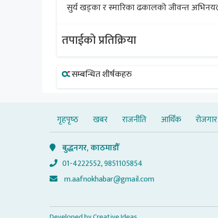
सुर्य खड्का र स्मारिका ढकालको जीवन्त अभिन
तपाईको प्रतिक्रिया
सम्बन्धित शीर्षकहरु
गृहपृष्‍ठ
खबर
राजनीति
आर्थिक
रोजगार
बुद्धनगर, काठमाडौँ
01-4222552, 9851105854
m.aafnokhabar@gmail.com
Developed by
Creative Ideas