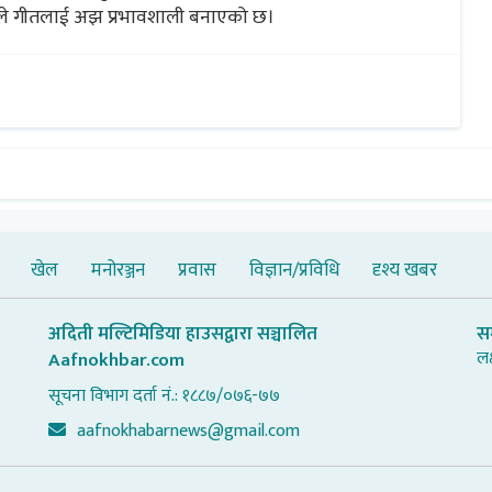
यले गीतलाई अझ प्रभावशाली बनाएको छ।
खेल
मनोरञ्जन
प्रवास
विज्ञान/प्रविधि
दृश्य खबर
अदिती मल्टिमिडिया हाउसद्वारा सञ्चालित
स
लक
Aafnokhbar.com
सूचना विभाग दर्ता नं.: १८८७/०७६-७७
aafnokhabarnews@gmail.com