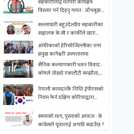
सहकारीलाई मनपरी कार्यक्षेत्र
Nepali Sweets with Global
विस्तार गर्न दिइनु गलत : जाँचबुझ
Comparison to Baklava
आयोग
सल्लाघारी बहुउदेश्यीय सहकारीका
सञ्चालक के.सी र कार्कीले खाए
सदस्यको करोडौं बचत
अमेरिकाको हेरिसोन्भिल्लीका नगर
प्रमुख कागेश्वरी अस्पतालमा
सैनिक कल्याणकारी भवन विवाद :
कोषले तोड्यो एकलौटी सम्झौता,
व्यवसायी र निर्माण कम्पनी
नेपाली कामदारकै निम्ति ईपीएसको
बिखलबन्दमा (भिडियो)
नियम फेर्न दक्षिण कोरियाद्वारा
अस्वीकार
समयको माग, पुस्ताको आवाज : के
कांग्रेसले यूवालाई अगाडि बढाउँछ ?