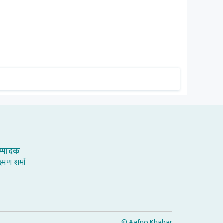
म्पादक
्ष्मण शर्मा
© Aafno Khabar