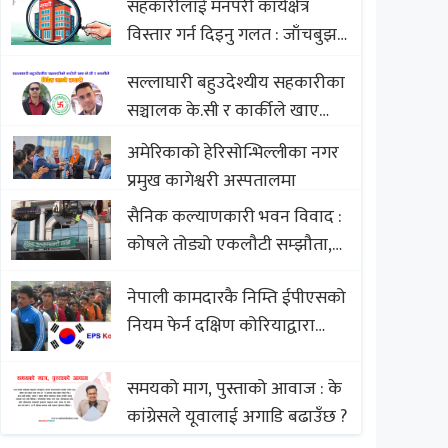
सहकारीलाई मनपरी कार्यक्षेत्र
Nepali Sweets with Global
विस्तार गर्न दिइनु गलत : जाँचबुझ
Comparison to Baklava
आयोग
सल्लाघारी बहुउदेश्यीय सहकारीका
सञ्चालक के.सी र कार्कीले खाए
सदस्यको करोडौं बचत
अमेरिकाको हेरिसोन्भिल्लीका नगर
प्रमुख कागेश्वरी अस्पतालमा
सैनिक कल्याणकारी भवन विवाद :
कोषले तोड्यो एकलौटी सम्झौता,
व्यवसायी र निर्माण कम्पनी
नेपाली कामदारकै निम्ति ईपीएसको
बिखलबन्दमा (भिडियो)
नियम फेर्न दक्षिण कोरियाद्वारा
अस्वीकार
समयको माग, पुस्ताको आवाज : के
कांग्रेसले यूवालाई अगाडि बढाउँछ ?