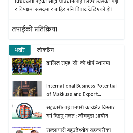
विधेयकमा रहेको सोही प्रावधानलाई लिएर त्यसको पक्ष
र विपक्षमा संसद्‌मा र बाहिर पनि विवाद देखिएको हो।
तपाईको प्रतिक्रिया
भर्खरै
लोकप्रिय
ब्राजिल समूह ‘सी’ को शीर्ष स्थानमा
International Business Potential
of Makkuse and Export
Opportunities of Nepali Sweets
सहकारीलाई मनपरी कार्यक्षेत्र विस्तार
with Global Comparison to
गर्न दिइनु गलत : जाँचबुझ आयोग
Baklava
सल्लाघारी बहुउदेश्यीय सहकारीका