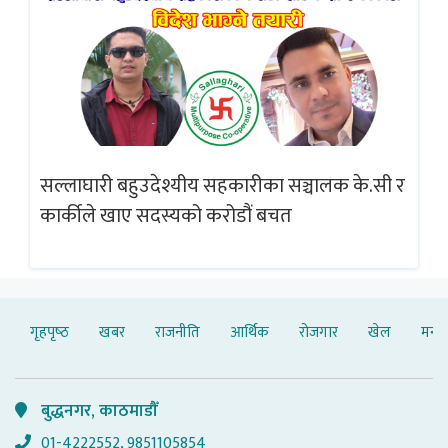
सल्लाघारी बहुउदेश्यीय सहकारीका सञ्चालक के.सी र
गलत
ब्
कार्कीले खाए सदस्यको करोडौं बचत
गृहपृष्‍ठ
खबर
राजनीति
आर्थिक
रोजगार
खेल
मनोर
बुद्धनगर, काठमाडौँ
01-4222552, 9851105854