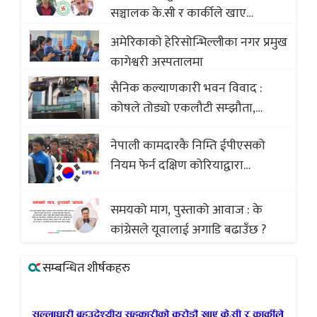
सञ्चालक के.सी र कार्कीले खाए
सदस्यको करोडौं बचत
अमेरिकाको हेरिसोन्भिल्लीका नगर प्रमुख
कागेश्वरी अस्पतालमा
सैनिक कल्याणकारी भवन विवाद :
कोषले तोड्यो एकलौटी सम्झौता,
व्यवसायी र निर्माण कम्पनी बिखलबन्दमा
नेपाली कामदारकै निम्ति ईपीएसको
(भिडियो)
नियम फेर्न दक्षिण कोरियाद्वारा
अस्वीकार
समयको माग, पुस्ताको आवाज : के
कांग्रेसले यूवालाई अगाडि बढाउँछ ?
सम्बन्धित शीर्षकहरु