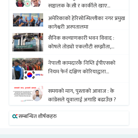
सञ्चालक के.सी र कार्कीले खाए
सदस्यको करोडौं बचत
अमेरिकाको हेरिसोन्भिल्लीका नगर प्रमुख
कागेश्वरी अस्पतालमा
सैनिक कल्याणकारी भवन विवाद :
कोषले तोड्यो एकलौटी सम्झौता,
व्यवसायी र निर्माण कम्पनी बिखलबन्दमा
नेपाली कामदारकै निम्ति ईपीएसको
(भिडियो)
नियम फेर्न दक्षिण कोरियाद्वारा
अस्वीकार
समयको माग, पुस्ताको आवाज : के
कांग्रेसले यूवालाई अगाडि बढाउँछ ?
सम्बन्धित शीर्षकहरु