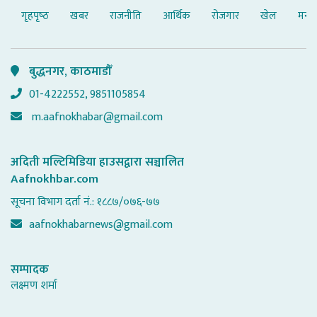
गृहपृष्‍ठ
खबर
राजनीति
आर्थिक
रोजगार
खेल
मनोर
बुद्धनगर, काठमाडौँ
01-4222552, 9851105854
m.aafnokhabar@gmail.com
अदिती मल्टिमिडिया हाउसद्वारा सञ्चालित
Aafnokhbar.com
सूचना विभाग दर्ता नं.: १८८७/०७६-७७
aafnokhabarnews@gmail.com
सम्पादक
लक्ष्मण शर्मा