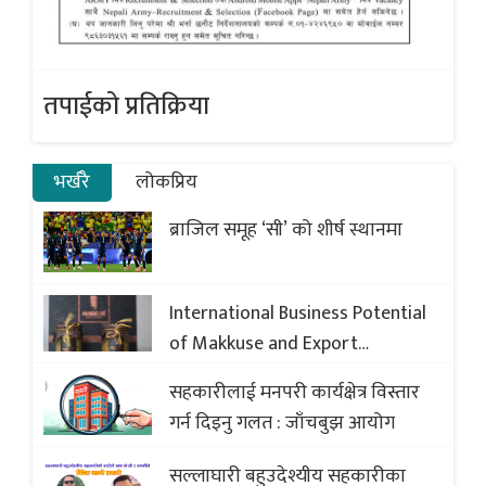
तपाईको प्रतिक्रिया
भर्खरै
लोकप्रिय
ब्राजिल समूह ‘सी’ को शीर्ष स्थानमा
International Business Potential
of Makkuse and Export
Opportunities of Nepali Sweets
सहकारीलाई मनपरी कार्यक्षेत्र विस्तार
with Global Comparison to
गर्न दिइनु गलत : जाँचबुझ आयोग
Baklava
सल्लाघारी बहुउदेश्यीय सहकारीका