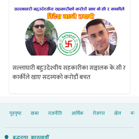
सल्लाघारी बहुउदेश्यीय सहकारीका सञ्चालक के.सी र
गलत
ब्
कार्कीले खाए सदस्यको करोडौं बचत
गृहपृष्‍ठ
खबर
राजनीति
आर्थिक
रोजगार
खेल
मनोर
बुद्धनगर, काठमाडौँ