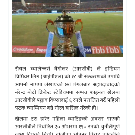
रोयल च्यालेन्जर्स बैंगोलर (आरसीबी) ले इन्डियन
प्रिमियर लिग (आईपीएल) को १८ औं संस्करणको उपाधि
आफ्नो नाममा लेखाएको छ। मंगलबार अहमदाबादको
नरेन्द्र मोदी क्रिकेट स्टेडियममा सम्पन्न फाइनल खेलमा
आरसीबीले पञ्जाब किंग्सलाई ६ रनले पराजित गर्दै पहिलो
पटक च्याम्पियन बन्ने गौरव हासिल गरेको हो।
खेलमा टस हारेर पहिला ब्याटिङको अवसर पाएको
आरसीबीले निर्धारित २० ओभरमा १९० रनको चुनौतीपूर्ण
लक्ष्य दिएको थियो। टोलीका ओपनर विराट कोहलीले