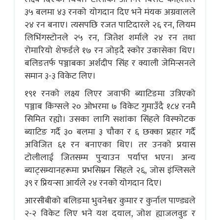
३५ बलमा ४३ रनको योगदान दिए भने मंयक अग्रवालले
२४ रन बनाए। त्यसपछि रजत पाटिदारले २६ रन, लियम
लिभिंगस्टोनले २५ रन, जितेश शर्माले २४ रन तथा
रोमारियो शेफर्डले १७ रन जोड्दै स्कोर उकासेका थिए।
बलिङतर्फ पञ्जाबका अर्शदीप सिंह र क्याली जेमिन्सनले
समान ३-३ विकेट लिए।
१९१ रनको लक्ष्य लिएर जवाफी ब्याटिङमा उत्रिएको
पञ्जाब किंग्सले २० ओभरमा ७ विकेट गुमाउँदै १८४ रनमै
सिमित रह्यो। उसका लागि सशांका सिंहले विस्फोटक
ब्याटिङ गर्दै ३० बलमा ३ चौका र ६ छक्का प्रहार गर्दै
अविजित ६१ रन बनाएका थिए। तर उनको प्रयास
टोलीलाई जितसम्म पुर्‍याउन पर्याप्त भएन। अन्य
ब्याट्सम्यानहरूमा प्रभसिम्रन सिंहले २६, जोस इंग्लिसले
३९ र प्रियन्सा आर्यले २४ रनको योगदान दिए।
आरसीबीको बलिङमा भुवनेश्वर कुमार र कुर्नाल पाण्ड्यले
२-२ विकेट लिए भने यश दयाल, जोश ह्याजलवुड र