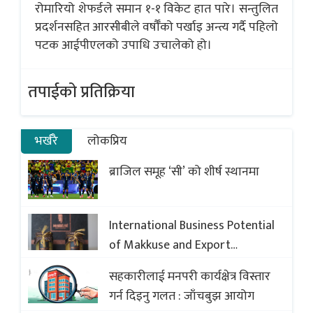
रोमारियो शेफर्डले समान १-१ विकेट हात पारे। सन्तुलित
प्रदर्शनसहित आरसीबीले वर्षौँको पर्खाइ अन्त्य गर्दै पहिलो
पटक आईपीएलको उपाधि उचालेको हो।
तपाईको प्रतिक्रिया
भर्खरै
लोकप्रिय
ब्राजिल समूह ‘सी’ को शीर्ष स्थानमा
International Business Potential
of Makkuse and Export
Opportunities of Nepali Sweets
सहकारीलाई मनपरी कार्यक्षेत्र विस्तार
with Global Comparison to
गर्न दिइनु गलत : जाँचबुझ आयोग
Baklava