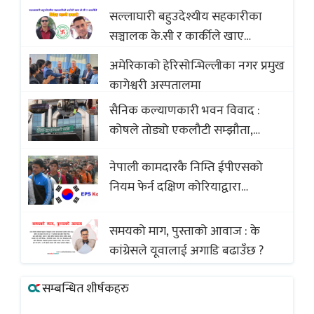
सल्लाघारी बहुउदेश्यीय सहकारीका
सञ्चालक के.सी र कार्कीले खाए
सदस्यको करोडौं बचत
अमेरिकाको हेरिसोन्भिल्लीका नगर प्रमुख
कागेश्वरी अस्पतालमा
सैनिक कल्याणकारी भवन विवाद :
कोषले तोड्यो एकलौटी सम्झौता,
व्यवसायी र निर्माण कम्पनी बिखलबन्दमा
नेपाली कामदारकै निम्ति ईपीएसको
(भिडियो)
नियम फेर्न दक्षिण कोरियाद्वारा
अस्वीकार
समयको माग, पुस्ताको आवाज : के
कांग्रेसले यूवालाई अगाडि बढाउँछ ?
सम्बन्धित शीर्षकहरु