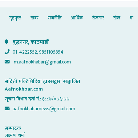
गृहपृष्‍ठ
खबर
राजनीति
आर्थिक
रोजगार
खेल
मनोर
बुद्धनगर, काठमाडौँ
01-4222552, 9851105854
m.aafnokhabar@gmail.com
अदिती मल्टिमिडिया हाउसद्वारा सञ्चालित
Aafnokhbar.com
सूचना विभाग दर्ता नं.: १८८७/०७६-७७
aafnokhabarnews@gmail.com
सम्पादक
लक्ष्मण शर्मा