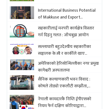
International Business Potential
of Makkuse and Export
Opportunities of Nepali Sweets
सहकारीलाई मनपरी कार्यक्षेत्र विस्तार
with Global Comparison to
गर्न दिइनु गलत : जाँचबुझ आयोग
Baklava
सल्लाघारी बहुउदेश्यीय सहकारीका
सञ्चालक के.सी र कार्कीले खाए
सदस्यको करोडौं बचत
अमेरिकाको हेरिसोन्भिल्लीका नगर प्रमुख
कागेश्वरी अस्पतालमा
सैनिक कल्याणकारी भवन विवाद :
कोषले तोड्यो एकलौटी सम्झौता,
व्यवसायी र निर्माण कम्पनी बिखलबन्दमा
नेपाली कामदारकै निम्ति ईपीएसको
(भिडियो)
नियम फेर्न दक्षिण कोरियाद्वारा