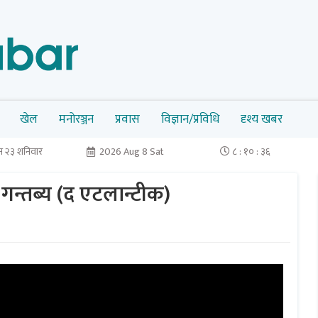
खेल
मनोरञ्जन
प्रवास
विज्ञान/प्रविधि
दृश्य खबर
 २३ शनिवार
2026 Aug 8 Sat
८ : १० : ३६
 गन्तब्य (द एटलान्टीक)