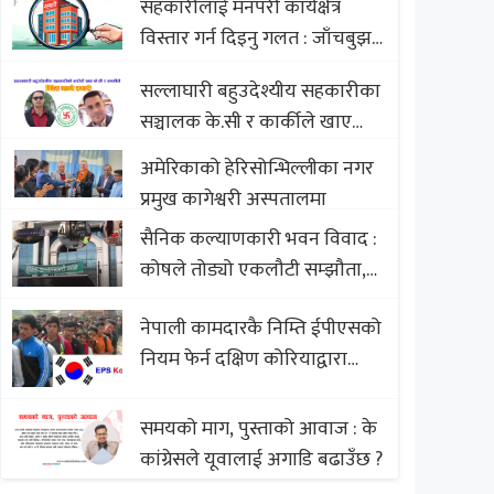
सहकारीलाई मनपरी कार्यक्षेत्र
Nepali Sweets with Global
विस्तार गर्न दिइनु गलत : जाँचबुझ
Comparison to Baklava
आयोग
सल्लाघारी बहुउदेश्यीय सहकारीका
सञ्चालक के.सी र कार्कीले खाए
सदस्यको करोडौं बचत
अमेरिकाको हेरिसोन्भिल्लीका नगर
प्रमुख कागेश्वरी अस्पतालमा
सैनिक कल्याणकारी भवन विवाद :
कोषले तोड्यो एकलौटी सम्झौता,
व्यवसायी र निर्माण कम्पनी
नेपाली कामदारकै निम्ति ईपीएसको
बिखलबन्दमा (भिडियो)
नियम फेर्न दक्षिण कोरियाद्वारा
अस्वीकार
समयको माग, पुस्ताको आवाज : के
कांग्रेसले यूवालाई अगाडि बढाउँछ ?