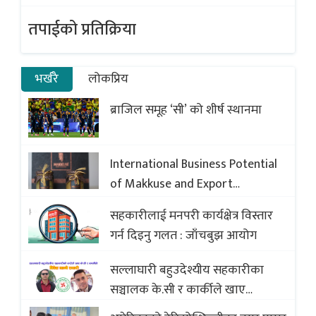
तपाईको प्रतिक्रिया
भर्खरै
लोकप्रिय
ब्राजिल समूह ‘सी’ को शीर्ष स्थानमा
International Business Potential
of Makkuse and Export
Opportunities of Nepali Sweets
सहकारीलाई मनपरी कार्यक्षेत्र विस्तार
with Global Comparison to
गर्न दिइनु गलत : जाँचबुझ आयोग
Baklava
सल्लाघारी बहुउदेश्यीय सहकारीका
सञ्चालक के.सी र कार्कीले खाए
सदस्यको करोडौं बचत