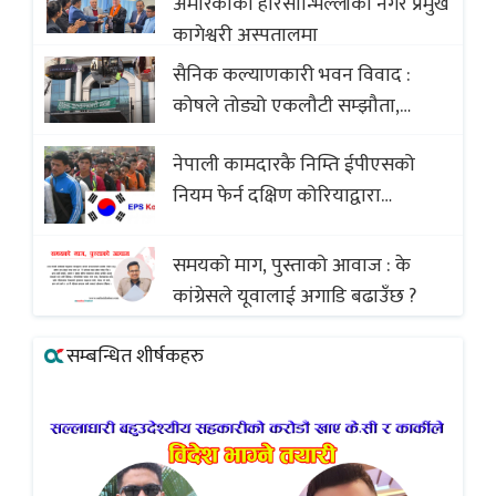
अमेरिकाको हेरिसोन्भिल्लीका नगर प्रमुख
कागेश्वरी अस्पतालमा
सैनिक कल्याणकारी भवन विवाद :
कोषले तोड्यो एकलौटी सम्झौता,
व्यवसायी र निर्माण कम्पनी बिखलबन्दमा
नेपाली कामदारकै निम्ति ईपीएसको
(भिडियो)
नियम फेर्न दक्षिण कोरियाद्वारा
अस्वीकार
समयको माग, पुस्ताको आवाज : के
कांग्रेसले यूवालाई अगाडि बढाउँछ ?
सम्बन्धित शीर्षकहरु