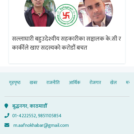
सल्लाघारी बहुउदेश्यीय सहकारीका सञ्चालक के.सी र
गलत
ब्
कार्कीले खाए सदस्यको करोडौं बचत
गृहपृष्‍ठ
खबर
राजनीति
आर्थिक
रोजगार
खेल
मनोर
बुद्धनगर, काठमाडौँ
01-4222552, 9851105854
m.aafnokhabar@gmail.com