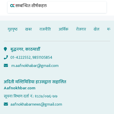
सम्बन्धित शीर्षकहरु
गृहपृष्‍ठ
खबर
राजनीति
आर्थिक
रोजगार
खेल
मनोर
बुद्धनगर, काठमाडौँ
01-4222552, 9851105854
m.aafnokhabar@gmail.com
अदिती मल्टिमिडिया हाउसद्वारा सञ्चालित
Aafnokhbar.com
सूचना विभाग दर्ता नं.: १८८७/०७६-७७
aafnokhabarnews@gmail.com