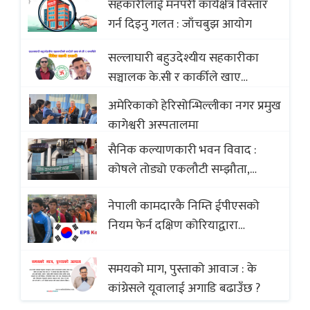
सहकारीलाई मनपरी कार्यक्षेत्र विस्तार
with Global Comparison to
गर्न दिइनु गलत : जाँचबुझ आयोग
Baklava
सल्लाघारी बहुउदेश्यीय सहकारीका
सञ्चालक के.सी र कार्कीले खाए
सदस्यको करोडौं बचत
अमेरिकाको हेरिसोन्भिल्लीका नगर प्रमुख
कागेश्वरी अस्पतालमा
सैनिक कल्याणकारी भवन विवाद :
कोषले तोड्यो एकलौटी सम्झौता,
व्यवसायी र निर्माण कम्पनी बिखलबन्दमा
नेपाली कामदारकै निम्ति ईपीएसको
(भिडियो)
नियम फेर्न दक्षिण कोरियाद्वारा
अस्वीकार
समयको माग, पुस्ताको आवाज : के
कांग्रेसले यूवालाई अगाडि बढाउँछ ?