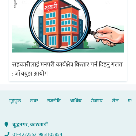
गलत
सहकारीलाई मनपरी कार्यक्षेत्र विस्तार गर्न दिइनु गलत
सह
: जाँचबुझ आयोग
: 
गृहपृष्‍ठ
खबर
राजनीति
आर्थिक
रोजगार
खेल
मनोर
बुद्धनगर, काठमाडौँ
01-4222552, 9851105854