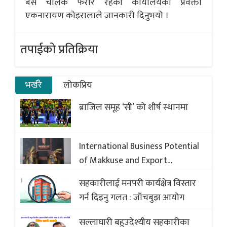
बस चालक फरार रहेको कार्यालयका प्रवक्ता
एकनारायण कोइरालाले जानकारी दिनुभयो ।
तपाईको प्रतिक्रिया
भर्खरै
लोकप्रिय
ब्राजिल समूह ‘सी’ को शीर्ष स्थानमा
International Business Potential
of Makkuse and Export
Opportunities of Nepali Sweets
सहकारीलाई मनपरी कार्यक्षेत्र विस्तार
with Global Comparison to
गर्न दिइनु गलत : जाँचबुझ आयोग
Baklava
सल्लाघारी बहुउदेश्यीय सहकारीका