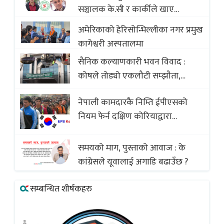
सञ्चालक के.सी र कार्कीले खाए
सदस्यको करोडौं बचत
अमेरिकाको हेरिसोन्भिल्लीका नगर प्रमुख
कागेश्वरी अस्पतालमा
सैनिक कल्याणकारी भवन विवाद :
कोषले तोड्यो एकलौटी सम्झौता,
व्यवसायी र निर्माण कम्पनी बिखलबन्दमा
नेपाली कामदारकै निम्ति ईपीएसको
(भिडियो)
नियम फेर्न दक्षिण कोरियाद्वारा
अस्वीकार
समयको माग, पुस्ताको आवाज : के
कांग्रेसले यूवालाई अगाडि बढाउँछ ?
सम्बन्धित शीर्षकहरु