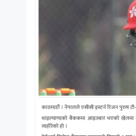
काठमाडौं । नेपालले एसीसी इस्टर्न रिजन पुरुष टी-ट
थाइल्याण्डको बैंककमा आइतबार भएको खेलमा ह
व्यहोरेको हो ।