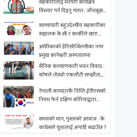
सहकारीलाई मनपरी कार्यक्षेत्र
Nepali Sweets with Global
विस्तार गर्न दिइनु गलत : जाँचबुझ
Comparison to Baklava
आयोग
सल्लाघारी बहुउदेश्यीय सहकारीका
सञ्चालक के.सी र कार्कीले खाए
सदस्यको करोडौं बचत
अमेरिकाको हेरिसोन्भिल्लीका नगर
प्रमुख कागेश्वरी अस्पतालमा
सैनिक कल्याणकारी भवन विवाद :
कोषले तोड्यो एकलौटी सम्झौता,
व्यवसायी र निर्माण कम्पनी
नेपाली कामदारकै निम्ति ईपीएसको
बिखलबन्दमा (भिडियो)
नियम फेर्न दक्षिण कोरियाद्वारा
अस्वीकार
समयको माग, पुस्ताको आवाज : के
कांग्रेसले यूवालाई अगाडि बढाउँछ ?