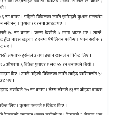
 ५५ रनको लक्ष्यसहित जवाफी ब्याटिङ गरेको नेपालले १८ ओभर १
यो ।
क ४६ रन बनाए । पहिलो विकेटका लागि ज्ञानेन्द्रले कुशल मल्लसँग
ाउन सकेनन् । कुशल १९ रनमा आउट भए ।
ेखले १० रन बनाए । करण केसीले ७ रनमा आउट भए । त्यस्तै
आउट हुँदा पारस खड्का ४ रनमा पेभेलियन फर्किए । पवन सर्राफ १
उट भए ।
स्तै अफ्ताफ हुसेनले ३ तथा इशान खानले २ विकेट लिए ।
े २० ओभरमा ६ विकेट गुमाएर १ सय ५४ रन बनाएको थियो ।
गदान दिए । उनले पहिलो विकेटका लागि साहिद वासिफसँग ५८
आउट भए ।
ोहमद अर्सादले २७ रन बनाए । जेम्स जोनले १३ रन जोड्दा वाकस
विकेट लिए । कुशल मल्लले १ विकेट लिए ।