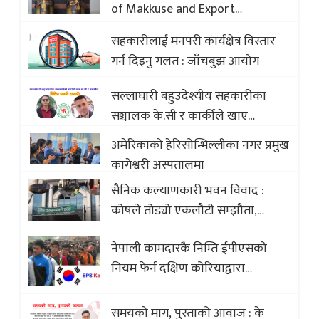
of Makkuse and Export
Opportunities of Nepali Sweets
सहकारीलाई मनपरी कार्यक्षेत्र विस्तार
with Global Comparison to
गर्न दिइनु गलत : जाँचबुझ आयोग
Baklava
सल्लाघारी बहुउदेश्यीय सहकारीका
सञ्चालक के.सी र कार्कीले खाए
सदस्यको करोडौं बचत
अमेरिकाको हेरिसोन्भिल्लीका नगर प्रमुख
कागेश्वरी अस्पतालमा
सैनिक कल्याणकारी भवन विवाद :
कोषले तोड्यो एकलौटी सम्झौता,
व्यवसायी र निर्माण कम्पनी बिखलबन्दमा
नेपाली कामदारकै निम्ति ईपीएसको
(भिडियो)
नियम फेर्न दक्षिण कोरियाद्वारा
अस्वीकार
समयको माग, पुस्ताको आवाज : के