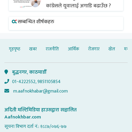
कांग्रेसले यूवालाई अगाडि बढाउँछ ?
सम्बन्धित शीर्षकहरु
गृहपृष्‍ठ
खबर
राजनीति
आर्थिक
रोजगार
खेल
मनोर
बुद्धनगर, काठमाडौँ
01-4222552, 9851105854
m.aafnokhabar@gmail.com
अदिती मल्टिमिडिया हाउसद्वारा सञ्चालित
Aafnokhbar.com
सूचना विभाग दर्ता नं.: १८८७/०७६-७७