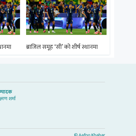
्थानमा
ब्राजिल समूह ‘सी’ को शीर्ष स्थानमा
ब्राजिल समू
म्पादक
्ष्मण शर्मा
© Aafno Khabar