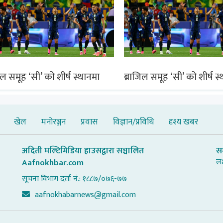
िल समूह ‘सी’ को शीर्ष स्थानमा
ब्राजिल समूह ‘सी’ को शीर्ष स
खेल
मनोरञ्जन
प्रवास
विज्ञान/प्रविधि
दृश्य खबर
अदिती मल्टिमिडिया हाउसद्वारा सञ्चालित
स
लक
Aafnokhbar.com
सूचना विभाग दर्ता नं.: १८८७/०७६-७७
aafnokhabarnews@gmail.com