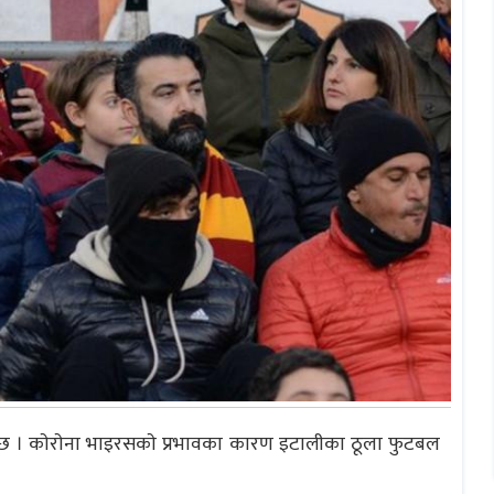
ाे छ । काेराेना भाइरसकाे प्रभावका कारण इटालीका ठूला फुटबल