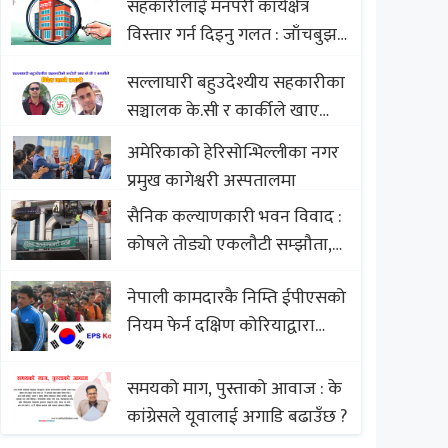
सहकारीलाई मनपरी कार्यक्षेत्र
Nepali Sweets with Global
विस्तार गर्न दिइनु गलत : जाँचबुझ
Comparison to Baklava
आयोग
सल्लाघारी बहुउदेश्यीय सहकारीका
सञ्चालक के.सी र कार्कीले खाए
सदस्यको करोडौं बचत
अमेरिकाको हेरिसोन्भिल्लीका नगर
प्रमुख कागेश्वरी अस्पतालमा
सैनिक कल्याणकारी भवन विवाद :
कोषले तोड्यो एकलौटी सम्झौता,
व्यवसायी र निर्माण कम्पनी
नेपाली कामदारकै निम्ति ईपीएसको
बिखलबन्दमा (भिडियो)
नियम फेर्न दक्षिण कोरियाद्वारा
अस्वीकार
समयको माग, पुस्ताको आवाज : के
कांग्रेसले यूवालाई अगाडि बढाउँछ ?