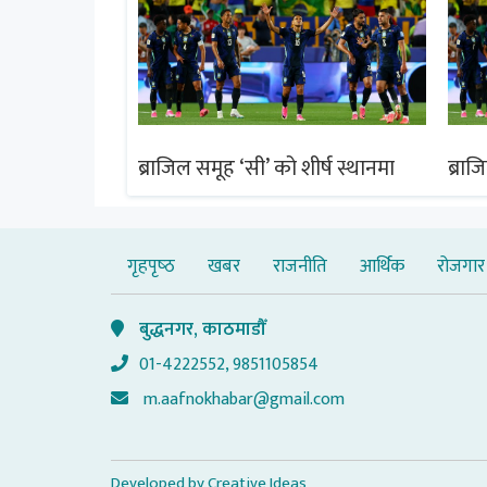
ीर्ष स्थानमा
ब्राजिल समूह ‘सी’ को शीर्ष स्थानमा
ब्राज
गृहपृष्‍ठ
खबर
राजनीति
आर्थिक
रोजगार
बुद्धनगर, काठमाडौँ
01-4222552, 9851105854
m.aafnokhabar@gmail.com
Developed by
Creative Ideas