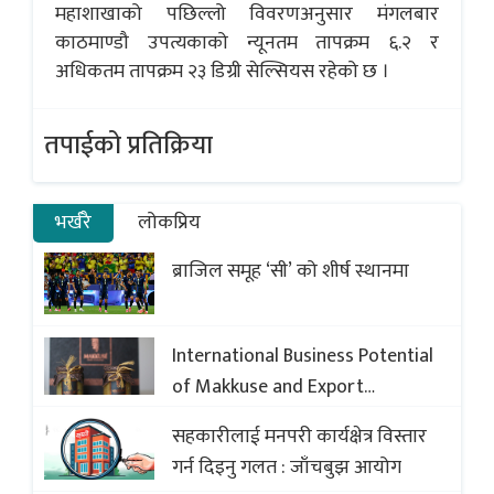
महाशाखाको पछिल्लो विवरणअनुसार मंगलबार
काठमाण्डौ उपत्यकाको न्यूनतम तापक्रम ६.२ र
अधिकतम तापक्रम २३ डिग्री सेल्सियस रहेको छ ।
तपाईको प्रतिक्रिया
भर्खरै
लोकप्रिय
ब्राजिल समूह ‘सी’ को शीर्ष स्थानमा
International Business Potential
of Makkuse and Export
Opportunities of Nepali Sweets
सहकारीलाई मनपरी कार्यक्षेत्र विस्तार
with Global Comparison to
गर्न दिइनु गलत : जाँचबुझ आयोग
Baklava