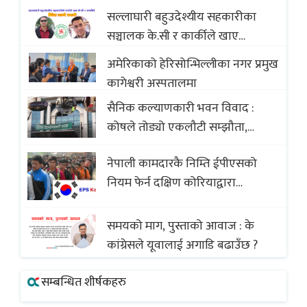
सल्लाघारी बहुउदेश्यीय सहकारीका
सञ्चालक के.सी र कार्कीले खाए
सदस्यको करोडौं बचत
अमेरिकाको हेरिसोन्भिल्लीका नगर प्रमुख
कागेश्वरी अस्पतालमा
सैनिक कल्याणकारी भवन विवाद :
कोषले तोड्यो एकलौटी सम्झौता,
व्यवसायी र निर्माण कम्पनी बिखलबन्दमा
नेपाली कामदारकै निम्ति ईपीएसको
(भिडियो)
नियम फेर्न दक्षिण कोरियाद्वारा
अस्वीकार
समयको माग, पुस्ताको आवाज : के
कांग्रेसले यूवालाई अगाडि बढाउँछ ?
सम्बन्धित शीर्षकहरु