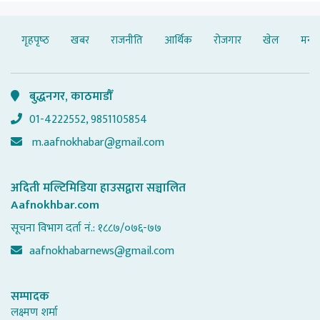
गृहपृष्‍ठ
खबर
राजनीति
आर्थिक
रोजगार
खेल
मनोर
बुद्धनगर, काठमाडौँ
01-4222552, 9851105854
m.aafnokhabar@gmail.com
अदिती मल्टिमिडिया हाउसद्वारा सञ्चालित
Aafnokhbar.com
सूचना विभाग दर्ता नं.: १८८७/०७६-७७
aafnokhabarnews@gmail.com
सम्पादक
लक्ष्मण शर्मा