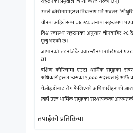
सङ्गठनका प्रमुखले चिन्ता व्यक्त गरेका छन्।
उनले कोरोनाभाइरस नियन्त्रण गर्ने अवसर “साँघुर
चीनमा अहिलेसम्म ७६,२८८ जनामा सङ्क्रमण भएको 
विश्व स्वास्थ्य सङ्गठनका अनुसार चीनबाहिर 
मृत्यु भएको छ।
जापानको तटनजिकै क्वारन्टीनमा राखिएको एउट
छ।
दक्षिण कोरियामा एउटा धार्मिक समूहका सदस
अधिकारीहरूले त्यसका ९,००० सदस्यलाई आफैँ क्व
चेओङ्डोबाट रोग फैलिएको अधिकारीहरूको आशङ
त्यहाँ उक्त धार्मिक समूहका संस्थापकका आफन्तक
तपाईको प्रतिक्रिया