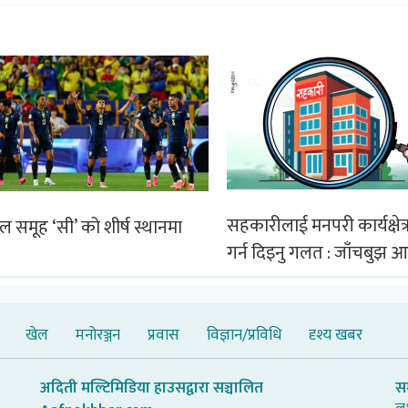
सहकारीलाई मनपरी कार्यक्षेत्र
िल समूह ‘सी’ को शीर्ष स्थानमा
गर्न दिइनु गलत : जाँचबुझ 
खेल
मनोरञ्जन
प्रवास
विज्ञान/प्रविधि
दृश्य खबर
अदिती मल्टिमिडिया हाउसद्वारा सञ्चालित
स