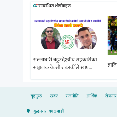
सम्बन्धित शीर्षकहरु
सल्लाघारी बहुउदेश्यीय सहकारीका
्षेत्र विस्तार
ब्राज
सञ्चालक के.सी र कार्कीले खाए
चबुझ आयोग
सदस्यको करोडौं बचत
गृहपृष्‍ठ
खबर
राजनीति
आर्थिक
रोजगार
बुद्धनगर, काठमाडौँ