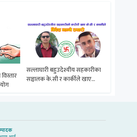
सल्लाघारी बहुउदेश्यीय सहकारीका
 विस्तार
ब्राजिल समू
सञ्चालक के.सी र कार्कीले खाए
आयोग
सदस्यको करोडौं बचत
म्पादक