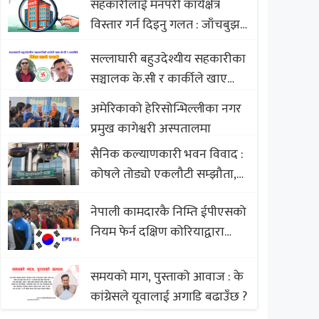
सहकारीलाई मनपरी कार्यक्षेत्र
Nepali Sweets with Global
विस्तार गर्न दिइनु गलत : जाँचबुझ
Comparison to Baklava
आयोग
सल्लाघारी बहुउदेश्यीय सहकारीका
सञ्चालक के.सी र कार्कीले खाए
सदस्यको करोडौं बचत
अमेरिकाको हेरिसोन्भिल्लीका नगर
प्रमुख कागेश्वरी अस्पतालमा
सैनिक कल्याणकारी भवन विवाद :
कोषले तोड्यो एकलौटी सम्झौता,
व्यवसायी र निर्माण कम्पनी
नेपाली कामदारकै निम्ति ईपीएसको
बिखलबन्दमा (भिडियो)
नियम फेर्न दक्षिण कोरियाद्वारा
अस्वीकार
समयको माग, पुस्ताको आवाज : के
कांग्रेसले यूवालाई अगाडि बढाउँछ ?