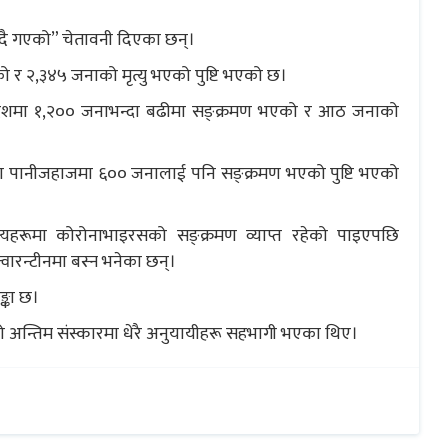
िँदै गएको” चेतावनी दिएका छन्।
र २,३४५ जनाको मृत्यु भएको पुष्टि भएको छ।
२६ देशमा १,२०० जनाभन्दा बढीमा सङ्क्रमण भएको र आठ जनाको
ा पानीजहाजमा ६०० जनालाई पनि सङ्क्रमण भएको पुष्टि भएको
्यहरूमा कोरोनाभाइरसको सङ्क्रमण व्याप्त रहेको पाइएपछि
ारन्टीनमा बस्न भनेका छन्।
्का छ।
ो अन्तिम संस्कारमा धेरै अनुयायीहरू सहभागी भएका थिए।