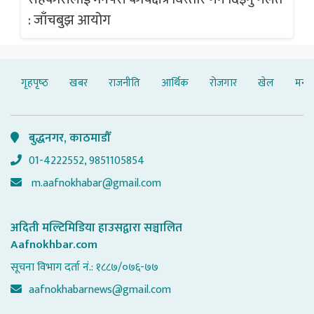
: जाँचबुझ आयोग
: 
गृहपृष्‍ठ
खबर
राजनीति
आर्थिक
रोजगार
खेल
मनोर
बुद्धनगर, काठमाडौँ
01-4222552, 9851105854
m.aafnokhabar@gmail.com
अदिती मल्टिमिडिया हाउसद्वारा सञ्चालित
Aafnokhbar.com
सूचना विभाग दर्ता नं.: १८८७/०७६-७७
aafnokhabarnews@gmail.com