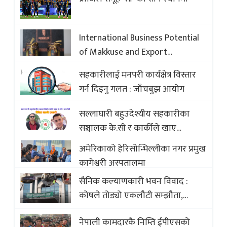
International Business Potential
of Makkuse and Export
Opportunities of Nepali Sweets
सहकारीलाई मनपरी कार्यक्षेत्र विस्तार
with Global Comparison to
गर्न दिइनु गलत : जाँचबुझ आयोग
Baklava
सल्लाघारी बहुउदेश्यीय सहकारीका
सञ्चालक के.सी र कार्कीले खाए
सदस्यको करोडौं बचत
अमेरिकाको हेरिसोन्भिल्लीका नगर प्रमुख
कागेश्वरी अस्पतालमा
सैनिक कल्याणकारी भवन विवाद :
कोषले तोड्यो एकलौटी सम्झौता,
व्यवसायी र निर्माण कम्पनी बिखलबन्दमा
नेपाली कामदारकै निम्ति ईपीएसको
(भिडियो)