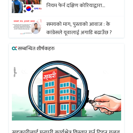
नियम फेर्न दक्षिण कोरियाद्वारा
अस्वीकार
समयको माग, पुस्ताको आवाज : के
कांग्रेसले यूवालाई अगाडि बढाउँछ ?
सम्बन्धित शीर्षकहरु
गलत
सहकारीलाई मनपरी कार्यक्षेत्र विस्तार गर्न दिइनु गलत
सह