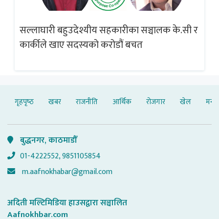
सल्लाघारी बहुउदेश्यीय सहकारीका सञ्चालक के.सी र
गलत
ब्
कार्कीले खाए सदस्यको करोडौं बचत
गृहपृष्‍ठ
खबर
राजनीति
आर्थिक
रोजगार
खेल
मनोर
बुद्धनगर, काठमाडौँ
01-4222552, 9851105854
m.aafnokhabar@gmail.com
अदिती मल्टिमिडिया हाउसद्वारा सञ्चालित
Aafnokhbar.com