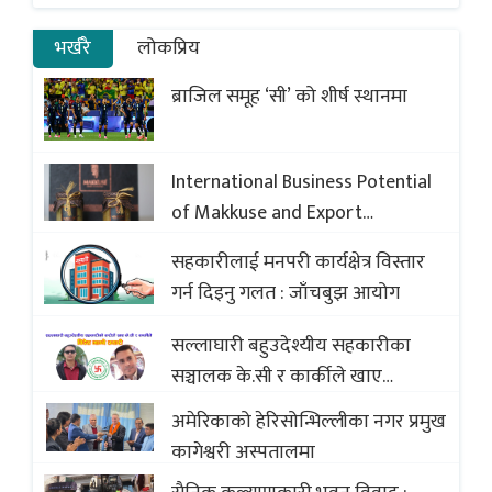
भर्खरै
लोकप्रिय
ब्राजिल समूह ‘सी’ को शीर्ष स्थानमा
International Business Potential
of Makkuse and Export
Opportunities of Nepali Sweets
सहकारीलाई मनपरी कार्यक्षेत्र विस्तार
with Global Comparison to
गर्न दिइनु गलत : जाँचबुझ आयोग
Baklava
सल्लाघारी बहुउदेश्यीय सहकारीका
सञ्चालक के.सी र कार्कीले खाए
सदस्यको करोडौं बचत
अमेरिकाको हेरिसोन्भिल्लीका नगर प्रमुख
कागेश्वरी अस्पतालमा