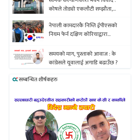
सैनिक कल्याणकारी भवन विवाद :
कोषले तोड्यो एकलौटी सम्झौता,
व्यवसायी र निर्माण कम्पनी बिखलबन्दमा
नेपाली कामदारकै निम्ति ईपीएसको
(भिडियो)
नियम फेर्न दक्षिण कोरियाद्वारा
अस्वीकार
समयको माग, पुस्ताको आवाज : के
कांग्रेसले यूवालाई अगाडि बढाउँछ ?
सम्बन्धित शीर्षकहरु