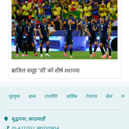
ब्राजिल समूह ‘सी’ को शीर्ष स्थानमा
ब्
गृहपृष्‍ठ
खबर
राजनीति
आर्थिक
रोजगार
खेल
मनोर
बुद्धनगर, काठमाडौँ
01-4222552, 9851105854