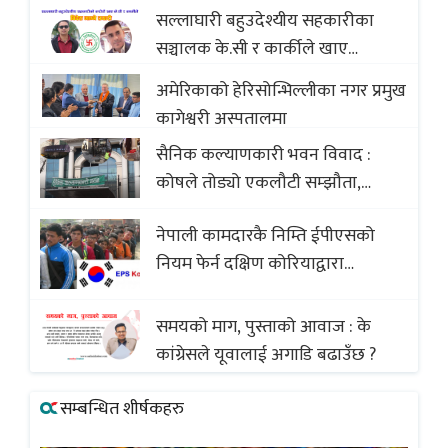
सल्लाघारी बहुउदेश्यीय सहकारीका
सञ्चालक के.सी र कार्कीले खाए
सदस्यको करोडौं बचत
अमेरिकाको हेरिसोन्भिल्लीका नगर प्रमुख
कागेश्वरी अस्पतालमा
सैनिक कल्याणकारी भवन विवाद :
कोषले तोड्यो एकलौटी सम्झौता,
व्यवसायी र निर्माण कम्पनी बिखलबन्दमा
नेपाली कामदारकै निम्ति ईपीएसको
(भिडियो)
नियम फेर्न दक्षिण कोरियाद्वारा
अस्वीकार
समयको माग, पुस्ताको आवाज : के
कांग्रेसले यूवालाई अगाडि बढाउँछ ?
सम्बन्धित शीर्षकहरु