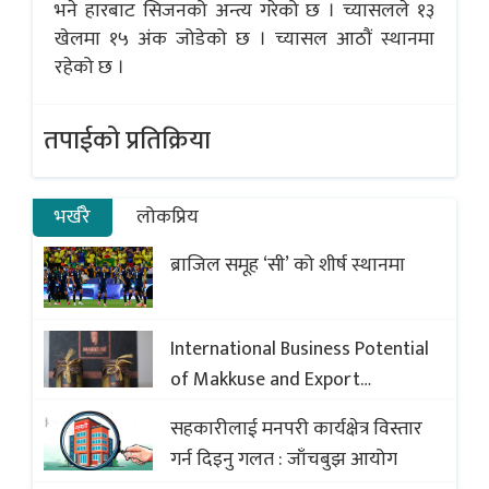
भने हारबाट सिजनको अन्त्य गरेको छ । च्यासलले १३
खेलमा १५ अंक जोडेको छ । च्यासल आठौं स्थानमा
रहेको छ ।
तपाईको प्रतिक्रिया
भर्खरै
लोकप्रिय
ब्राजिल समूह ‘सी’ को शीर्ष स्थानमा
International Business Potential
of Makkuse and Export
Opportunities of Nepali Sweets
सहकारीलाई मनपरी कार्यक्षेत्र विस्तार
with Global Comparison to
गर्न दिइनु गलत : जाँचबुझ आयोग
Baklava