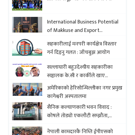
International Business Potential
of Makkuse and Export
Opportunities of Nepali Sweets
सहकारीलाई मनपरी कार्यक्षेत्र विस्तार
with Global Comparison to
गर्न दिइनु गलत : जाँचबुझ आयोग
Baklava
सल्लाघारी बहुउदेश्यीय सहकारीका
सञ्चालक के.सी र कार्कीले खाए
सदस्यको करोडौं बचत
अमेरिकाको हेरिसोन्भिल्लीका नगर प्रमुख
कागेश्वरी अस्पतालमा
सैनिक कल्याणकारी भवन विवाद :
कोषले तोड्यो एकलौटी सम्झौता,
व्यवसायी र निर्माण कम्पनी बिखलबन्दमा
नेपाली कामदारकै निम्ति ईपीएसको
(भिडियो)