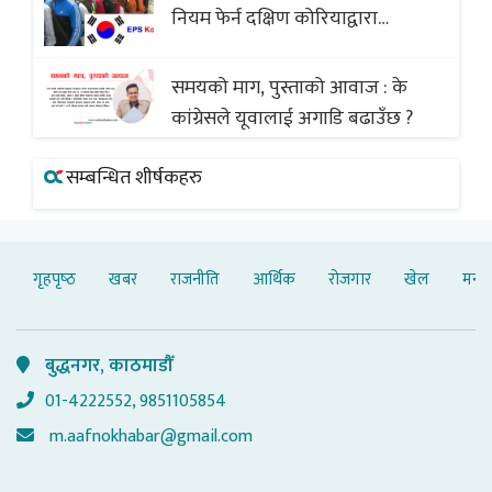
नियम फेर्न दक्षिण कोरियाद्वारा
अस्वीकार
समयको माग, पुस्ताको आवाज : के
कांग्रेसले यूवालाई अगाडि बढाउँछ ?
सम्बन्धित शीर्षकहरु
गृहपृष्‍ठ
खबर
राजनीति
आर्थिक
रोजगार
खेल
मनोर
बुद्धनगर, काठमाडौँ
01-4222552, 9851105854
m.aafnokhabar@gmail.com