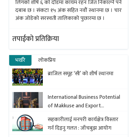
लिगको शीर्ष ६ को दौडमा कायम रहन जित निकाल्नै पर्ने
दबाब छ । संकटा १५ अंक सहित नवौं स्थानमा छ । चार
अंक जोडेको सरस्वती तालिकाको पुछारमा छ ।
तपाईको प्रतिक्रिया
भर्खरै
लोकप्रिय
ब्राजिल समूह ‘सी’ को शीर्ष स्थानमा
International Business Potential
of Makkuse and Export
Opportunities of Nepali Sweets
सहकारीलाई मनपरी कार्यक्षेत्र विस्तार
with Global Comparison to
गर्न दिइनु गलत : जाँचबुझ आयोग
Baklava