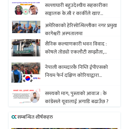
सल्लाघारी बहुउदेश्यीय सहकारीका
सञ्चालक के.सी र कार्कीले खाए
सदस्यको करोडौं बचत
अमेरिकाको हेरिसोन्भिल्लीका नगर प्रमुख
कागेश्वरी अस्पतालमा
सैनिक कल्याणकारी भवन विवाद :
कोषले तोड्यो एकलौटी सम्झौता,
व्यवसायी र निर्माण कम्पनी बिखलबन्दमा
नेपाली कामदारकै निम्ति ईपीएसको
(भिडियो)
नियम फेर्न दक्षिण कोरियाद्वारा
अस्वीकार
समयको माग, पुस्ताको आवाज : के
कांग्रेसले यूवालाई अगाडि बढाउँछ ?
सम्बन्धित शीर्षकहरु