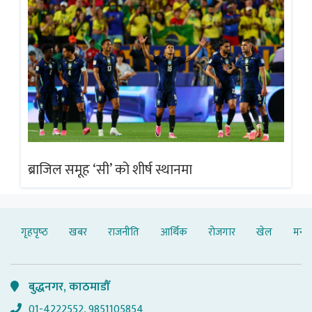
ब्राजिल समूह ‘सी’ को शीर्ष स्थानमा
ब्
गृहपृष्‍ठ
खबर
राजनीति
आर्थिक
रोजगार
खेल
मनोर
बुद्धनगर, काठमाडौँ
01-4222552, 9851105854