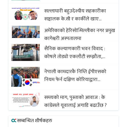
Baklava
सल्लाघारी बहुउदेश्यीय सहकारीका
सञ्चालक के.सी र कार्कीले खाए
सदस्यको करोडौं बचत
अमेरिकाको हेरिसोन्भिल्लीका नगर प्रमुख
कागेश्वरी अस्पतालमा
सैनिक कल्याणकारी भवन विवाद :
कोषले तोड्यो एकलौटी सम्झौता,
व्यवसायी र निर्माण कम्पनी बिखलबन्दमा
नेपाली कामदारकै निम्ति ईपीएसको
(भिडियो)
नियम फेर्न दक्षिण कोरियाद्वारा
अस्वीकार
समयको माग, पुस्ताको आवाज : के
कांग्रेसले यूवालाई अगाडि बढाउँछ ?
सम्बन्धित शीर्षकहरु