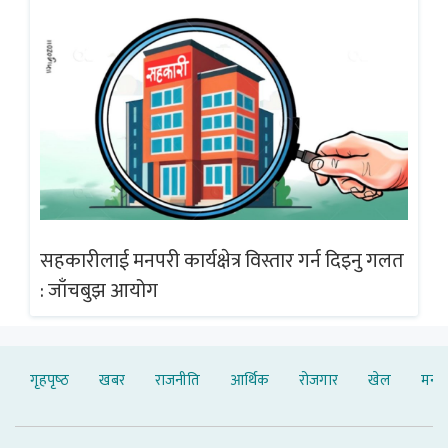
गलत
सहकारीलाई मनपरी कार्यक्षेत्र विस्तार गर्न दिइनु गलत
सह
: जाँचबुझ आयोग
: 
गृहपृष्‍ठ
खबर
राजनीति
आर्थिक
रोजगार
खेल
मनोर