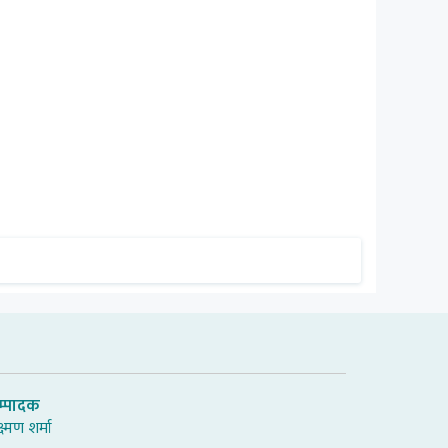
म्पादक
्ष्मण शर्मा