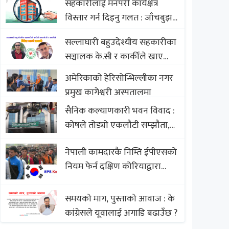
सहकारीलाई मनपरी कार्यक्षेत्र
Nepali Sweets with Global
विस्तार गर्न दिइनु गलत : जाँचबुझ
Comparison to Baklava
आयोग
सल्लाघारी बहुउदेश्यीय सहकारीका
सञ्चालक के.सी र कार्कीले खाए
सदस्यको करोडौं बचत
अमेरिकाको हेरिसोन्भिल्लीका नगर
प्रमुख कागेश्वरी अस्पतालमा
सैनिक कल्याणकारी भवन विवाद :
कोषले तोड्यो एकलौटी सम्झौता,
व्यवसायी र निर्माण कम्पनी
नेपाली कामदारकै निम्ति ईपीएसको
बिखलबन्दमा (भिडियो)
नियम फेर्न दक्षिण कोरियाद्वारा
अस्वीकार
समयको माग, पुस्ताको आवाज : के
कांग्रेसले यूवालाई अगाडि बढाउँछ ?