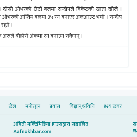
दोस्रो ओभरको छैटौं बलमा सन्दीपले विकेटको खाता खोले ।
 औं ओभरको अन्तिम बलमा ३५ रन बनाएर अलआउट भयो । सन्दीप
रह्यो ।
क अरुले दोहोरो अंकमा रन बनाउन सकेनन् ।
खेल
मनोरञ्जन
प्रवास
विज्ञान/प्रविधि
दृश्य खबर
अदिती मल्टिमिडिया हाउसद्वारा सञ्चालित
स
लक
Aafnokhbar.com