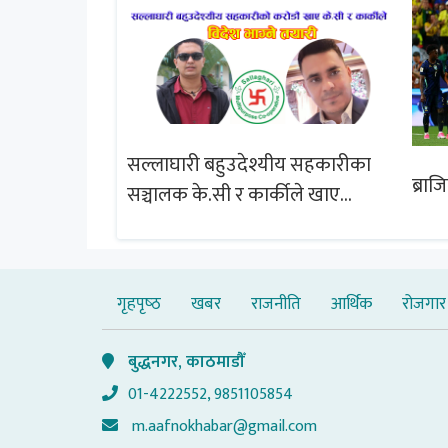
सल्लाघारी बहुउदेश्यीय सहकारीका
्षेत्र विस्तार
ब्राज
सञ्चालक के.सी र कार्कीले खाए
चबुझ आयोग
सदस्यको करोडौं बचत
गृहपृष्‍ठ
खबर
राजनीति
आर्थिक
रोजगार
बुद्धनगर, काठमाडौँ
01-4222552, 9851105854
m.aafnokhabar@gmail.com