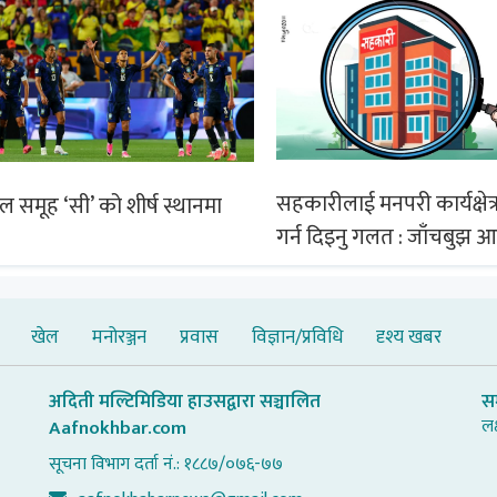
सहकारीलाई मनपरी कार्यक्षेत्र
िल समूह ‘सी’ को शीर्ष स्थानमा
गर्न दिइनु गलत : जाँचबुझ 
खेल
मनोरञ्जन
प्रवास
विज्ञान/प्रविधि
दृश्य खबर
अदिती मल्टिमिडिया हाउसद्वारा सञ्चालित
स
लक
Aafnokhbar.com
सूचना विभाग दर्ता नं.: १८८७/०७६-७७