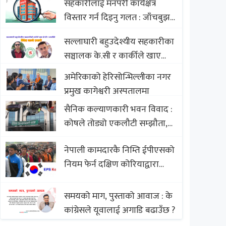
सहकारीलाई मनपरी कार्यक्षेत्र
Nepali Sweets with Global
विस्तार गर्न दिइनु गलत : जाँचबुझ
Comparison to Baklava
आयोग
सल्लाघारी बहुउदेश्यीय सहकारीका
सञ्चालक के.सी र कार्कीले खाए
सदस्यको करोडौं बचत
अमेरिकाको हेरिसोन्भिल्लीका नगर
प्रमुख कागेश्वरी अस्पतालमा
सैनिक कल्याणकारी भवन विवाद :
कोषले तोड्यो एकलौटी सम्झौता,
व्यवसायी र निर्माण कम्पनी
नेपाली कामदारकै निम्ति ईपीएसको
बिखलबन्दमा (भिडियो)
नियम फेर्न दक्षिण कोरियाद्वारा
अस्वीकार
समयको माग, पुस्ताको आवाज : के
कांग्रेसले यूवालाई अगाडि बढाउँछ ?