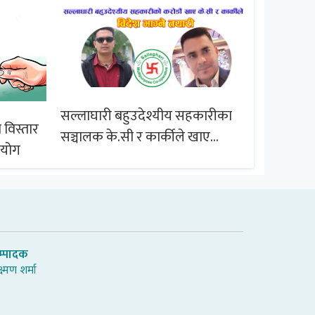
सल्लाघारी बहुउदेश्यीय सहकारीका
 विस्तार
ब्राजिल समू
सञ्चालक के.सी र कार्कीले खाए
आयोग
सदस्यको करोडौं बचत
म्पादक
्ष्मण शर्मा