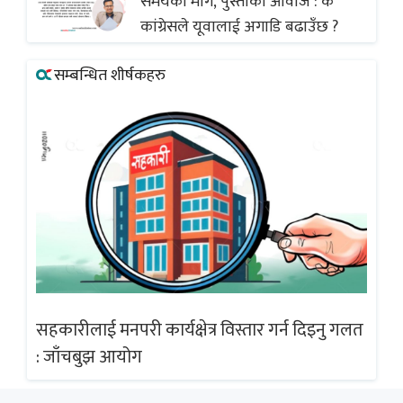
समयको माग, पुस्ताको आवाज : के
कांग्रेसले यूवालाई अगाडि बढाउँछ ?
सम्बन्धित शीर्षकहरु
गलत
सहकारीलाई मनपरी कार्यक्षेत्र विस्तार गर्न दिइनु गलत
सह
: जाँचबुझ आयोग
: 