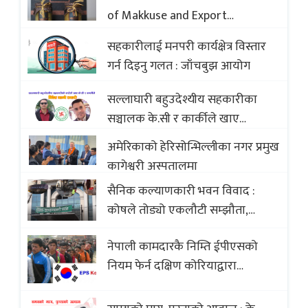
of Makkuse and Export
Opportunities of Nepali Sweets
सहकारीलाई मनपरी कार्यक्षेत्र विस्तार
with Global Comparison to
गर्न दिइनु गलत : जाँचबुझ आयोग
Baklava
सल्लाघारी बहुउदेश्यीय सहकारीका
सञ्चालक के.सी र कार्कीले खाए
सदस्यको करोडौं बचत
अमेरिकाको हेरिसोन्भिल्लीका नगर प्रमुख
कागेश्वरी अस्पतालमा
सैनिक कल्याणकारी भवन विवाद :
कोषले तोड्यो एकलौटी सम्झौता,
व्यवसायी र निर्माण कम्पनी बिखलबन्दमा
नेपाली कामदारकै निम्ति ईपीएसको
(भिडियो)
नियम फेर्न दक्षिण कोरियाद्वारा
अस्वीकार