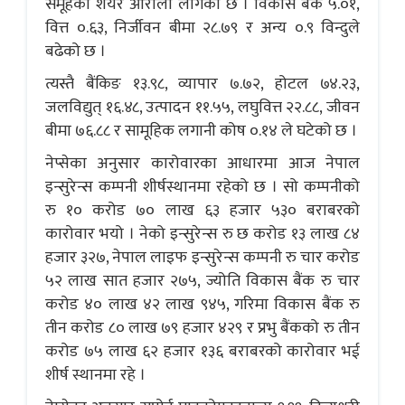
समूहको शेयर ओरालो लागेको छ । विकास बैंक ५.०१,
वित्त ०.६३, निर्जीवन बीमा २८.७९ र अन्य ०.९ विन्दुले
बढेको छ ।
त्यस्तै बैंकिङ १३.९८, व्यापार ७.७२, होटल ७४.२३,
जलविद्युत् १६.४८, उत्पादन ११.५५, लघुवित्त २२.८८, जीवन
बीमा ७६.८८ र सामूहिक लगानी कोष ०.१४ ले घटेको छ ।
नेप्सेका अनुसार कारोवारका आधारमा आज नेपाल
इन्सुरेन्स कम्पनी शीर्षस्थानमा रहेको छ । सो कम्पनीको
रु १० करोड ७० लाख ६३ हजार ५३० बराबरको
कारोवार भयो । नेको इन्सुरेन्स रु छ करोड १३ लाख ८४
हजार ३२७, नेपाल लाइफ इन्सुरेन्स कम्पनी रु चार करोड
५२ लाख सात हजार २७५, ज्योति विकास बैंक रु चार
करोड ४० लाख ४२ लाख ९४५, गरिमा विकास बैंक रु
तीन करोड ८० लाख ७९ हजार ४२९ र प्रभु बैंकको रु तीन
करोड ७५ लाख ६२ हजार १३६ बराबरको कारोवार भई
शीर्ष स्थानमा रहे ।