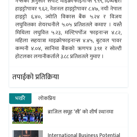
नेप्सेका अनुसार सपोर्ट माइक्रोफाइनान्स ९.९९, दिव्यश्वरी
हाइड्रोपावर ९.६२, नेशनल हाइड्रोपावर ८.४७, नयाँ नेपाल
हाइड्रो ६.४०, ज्योति विकास बैंक ५.२४ र विजय
लघुवित्तका शेयरधनीले ५.०५ प्रतिशतले कमाए । यस्तै
मिथिला लघुवित्त ५.२३, मल्टिपर्पाेज फाइनान्स ४.८२,
महिला सहयात्रा माइक्रोफाइनान्स ४.४५, बुटवल पावर
कम्पनी ४.०४, सानिमा बैंकको ऋणपत्र ३.९१ र सोल्टी
होटलका लगानीकर्ताले ३.८८ प्रतिशतले गुमाए ।
तपाईको प्रतिक्रिया
भर्खरै
लोकप्रिय
ब्राजिल समूह ‘सी’ को शीर्ष स्थानमा
International Business Potential