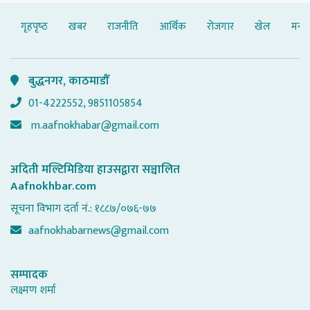
गृहपृष्‍ठ
खबर
राजनीति
आर्थिक
रोजगार
खेल
मनोर
बुद्धनगर, काठमाडौँ
01-4222552, 9851105854
m.aafnokhabar@gmail.com
अदिती मल्टिमिडिया हाउसद्वारा सञ्चालित
Aafnokhbar.com
सूचना विभाग दर्ता नं.: १८८७/०७६-७७
aafnokhabarnews@gmail.com
सम्पादक
लक्ष्मण शर्मा