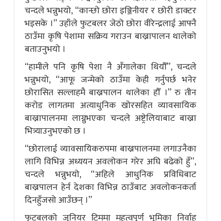
चन्दले भन्नुभयो, “कान्छो छोरा इञ्जिनीयर र छोरी डाक्टर
भइसके ।” उहाँले फुटबलर जेठो छोरा वीरेन्द्रलाई आफ्नै
ठाउँमा कृषि पेशामा सक्रिय गराउन बाख्रापालन थालेको
बताउनुभयो ।
“हामीले पनि कृषि पेशा नै अँगालेका थियौँ”, चन्दले
भन्नुभयो, “आफू जन्मेको ठाउँमा केही गर्नुपर्छ भनेर
छोरासित सल्लाहमै बाख्रपालन थालेका हौँ ।” रु तीन
करोड लागतमा अत्याधुनिक खोरसहित व्यावसायिक
बाख्रापालनमा लाग्नुभएका चन्दले अष्ट्रेलियाबाट बाख्रा
भित्र्याउनुभएको छ ।
“छोरालाई व्यावसायिकरुपमा बाख्रपालनमा लगाउनैका
लागि विभिन्न अध्ययन अवलोकन गरेर अघि बढेको हुँ”,
चन्दले भन्नुभयो, “अहिले आधुनिक प्रविधिबाट
बाख्रपालन हेर्न देशका विभिन्न ठाउँबाट अवलोकनकर्ता
दिनहुँजसो आउँछन् ।”
फुटबलको जुनियर टिममा महत्वपूर्ण भूमिका निर्वाह