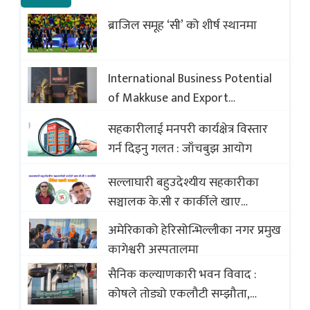
ब्राजिल समूह ‘सी’ को शीर्ष स्थानमा
International Business Potential
of Makkuse and Export
Opportunities of Nepali Sweets
सहकारीलाई मनपरी कार्यक्षेत्र विस्तार
with Global Comparison to
गर्न दिइनु गलत : जाँचबुझ आयोग
Baklava
सल्लाघारी बहुउदेश्यीय सहकारीका
सञ्चालक के.सी र कार्कीले खाए
सदस्यको करोडौं बचत
अमेरिकाको हेरिसोन्भिल्लीका नगर प्रमुख
कागेश्वरी अस्पतालमा
सैनिक कल्याणकारी भवन विवाद :
कोषले तोड्यो एकलौटी सम्झौता,