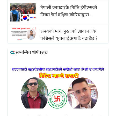
व्यवसायी र निर्माण कम्पनी बिखलबन्दमा
नेपाली कामदारकै निम्ति ईपीएसको
(भिडियो)
नियम फेर्न दक्षिण कोरियाद्वारा
अस्वीकार
समयको माग, पुस्ताको आवाज : के
कांग्रेसले यूवालाई अगाडि बढाउँछ ?
सम्बन्धित शीर्षकहरु