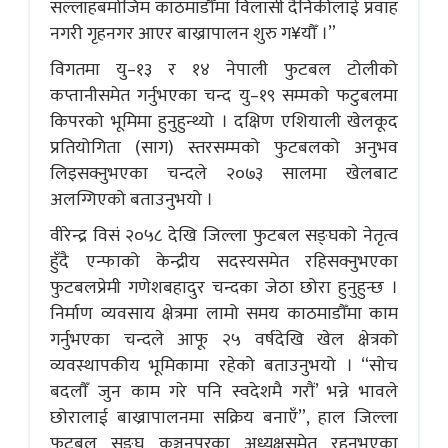
सल्लाहबमोजिम काठमाडौँमा विलासी दैनिकीलाई प्रवाह
नगरी गृहनगर आएर बाख्रापालन शुरु ग¥यौँ ।”
विगतमा यु–१३ र १४ नेपाली फुटबल टोलीको
कप्तानीसमेत गर्नुभएका चन्द यु–१९ सम्मको फटुबलमा
किपरको भूमिमा हुनुहुन्थ्यो । दक्षिण एशियाली खेलकूद
प्रतियोगिता (साग) स्तरसम्मको फुटबलको अनुभव
लिइसक्नुभएका चन्दले २०७३ सालमा खेलबाट
अलग्गिएको बताउनुभयो ।
वीरेन्द्र विसं २०५८ देखि जिल्ला फुटबल सङ्घको नेतृत्व
हुँदै एन्फाको केन्द्रीय सदस्यसमेत रहिसक्नुभएका
फुटबलप्रेमी गणेशबहादुर चन्दका जेठा छोरा हुनुहुन्छ ।
निर्माण व्यवसाय क्षेत्रमा लामो समय काठमाडौँमा काम
गर्नुभएका चन्दले आफू २५ वर्षदेखि खेल क्षेत्रको
व्यवस्थापकीय भूमिकामा रहेको बताउनुभयो । “सोच
बदलाैँ जुन काम गरे पनि स्वदेशमै गराैं’ भन्ने भावले
छोरालाई बाख्रापालनमा सक्रिय बनाएँ”, हाल जिल्ला
फुटबल सङ्घ कञ्चनपुरका अध्यक्षसमेत रहनुभएका