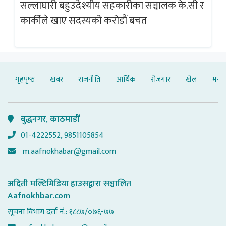
सल्लाघारी बहुउदेश्यीय सहकारीका सञ्चालक के.सी र
गलत
ब्
कार्कीले खाए सदस्यको करोडौं बचत
गृहपृष्‍ठ
खबर
राजनीति
आर्थिक
रोजगार
खेल
मनोर
बुद्धनगर, काठमाडौँ
01-4222552, 9851105854
m.aafnokhabar@gmail.com
अदिती मल्टिमिडिया हाउसद्वारा सञ्चालित
Aafnokhbar.com
सूचना विभाग दर्ता नं.: १८८७/०७६-७७