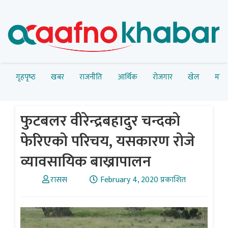
गृहपृष्‍ठ
खबर
राजनीति
आर्थिक
रोजगार
खेल
मनोर
फुटबलर वीरेन्द्रबहादुर चन्दकाे
फेरिएकाे परिचय, यसकारण राेजे
व्यावसायिक बाख्रापालन
रासस
February 4, 2020 प्रकाशित