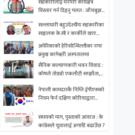
सहकारीलाई मनपरी कार्यक्षेत्र
Nepali Sweets with Global
विस्तार गर्न दिइनु गलत : जाँचबुझ
Comparison to Baklava
आयोग
सल्लाघारी बहुउदेश्यीय सहकारीका
सञ्चालक के.सी र कार्कीले खाए
सदस्यको करोडौं बचत
अमेरिकाको हेरिसोन्भिल्लीका नगर
प्रमुख कागेश्वरी अस्पतालमा
सैनिक कल्याणकारी भवन विवाद :
कोषले तोड्यो एकलौटी सम्झौता,
व्यवसायी र निर्माण कम्पनी
नेपाली कामदारकै निम्ति ईपीएसको
बिखलबन्दमा (भिडियो)
नियम फेर्न दक्षिण कोरियाद्वारा
अस्वीकार
समयको माग, पुस्ताको आवाज : के
कांग्रेसले यूवालाई अगाडि बढाउँछ ?