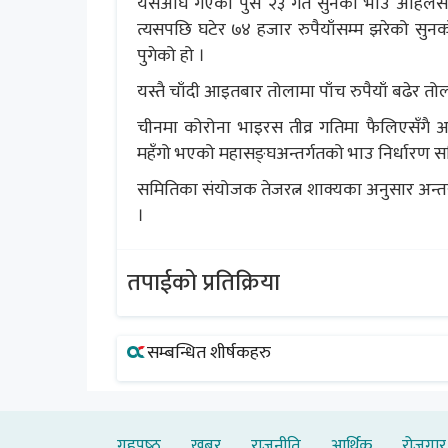
यसअघि गएको पुस २३ गते सुनको भाउ अहिलेसम्म
त्यसपछि घटेर ७४ हजार रुपैयाँसम्म झरेको सुन
पुगेको हो ।
यस्तै चाँदी आइतबार तोलामा पाँच रुपैयाँ बढेर त
चीनमा कोरोना भाइरस तीव्र गतिमा फैलिएसँगै अन
महँगो भएको महासङ्घअन्तर्गतको भाउ निर्धारण 
समितिका संयोजक तेजरत्न शाक्यका अनुसार अन्तर्
।
तपाईको प्रतिक्रिया
सम्बन्धित शीर्षकहरु
गृहपृष्‍ठ
खबर
राजनीति
आर्थिक
रोजगार