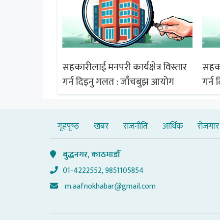
्षेत्र विस्तार
सहकारीलाई मनपरी कार्यक्षेत्र विस्तार
सहकार
चबुझ आयोग
गर्न दिइनु गलत : जाँचबुझ आयोग
गर्न
गृहपृष्‍ठ
खबर
राजनीति
आर्थिक
रोजगार
बुद्धनगर, काठमाडौँ
01-4222552, 9851105854
m.aafnokhabar@gmail.com