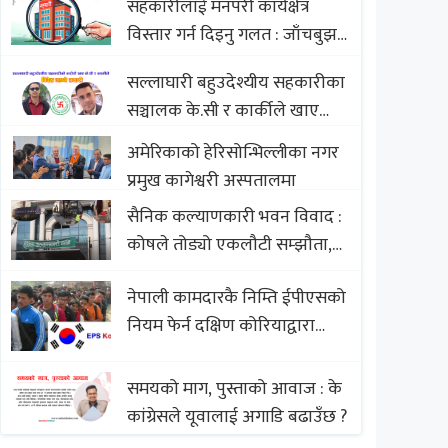
सहकारीलाई मनपरी कार्यक्षेत्र
Nepali Sweets with Global
विस्तार गर्न दिइनु गलत : जाँचबुझ
Comparison to Baklava
आयोग
सल्लाघारी बहुउदेश्यीय सहकारीका
सञ्चालक के.सी र कार्कीले खाए
सदस्यको करोडौं बचत
अमेरिकाको हेरिसोन्भिल्लीका नगर
प्रमुख कागेश्वरी अस्पतालमा
सैनिक कल्याणकारी भवन विवाद :
कोषले तोड्यो एकलौटी सम्झौता,
व्यवसायी र निर्माण कम्पनी
नेपाली कामदारकै निम्ति ईपीएसको
बिखलबन्दमा (भिडियो)
नियम फेर्न दक्षिण कोरियाद्वारा
अस्वीकार
समयको माग, पुस्ताको आवाज : के
कांग्रेसले यूवालाई अगाडि बढाउँछ ?