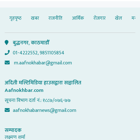
गृहपृष्‍ठ
खबर
राजनीति
आर्थिक
रोजगार
खेल
मनोर
बुद्धनगर, काठमाडौँ
01-4222552, 9851105854
m.aafnokhabar@gmail.com
अदिती मल्टिमिडिया हाउसद्वारा सञ्चालित
Aafnokhbar.com
सूचना विभाग दर्ता नं.: १८८७/०७६-७७
aafnokhabarnews@gmail.com
सम्पादक
लक्ष्मण शर्मा