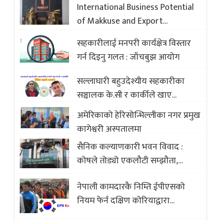
International Business Potential
of Makkuse and Export
Opportunities of Nepali Sweets
सहकारीलाई मनपरी कार्यक्षेत्र विस्तार
with Global Comparison to
गर्न दिइनु गलत : जाँचबुझ आयोग
Baklava
सल्लाघारी बहुउदेश्यीय सहकारीका
सञ्चालक के.सी र कार्कीले खाए
सदस्यको करोडौं बचत
अमेरिकाको हेरिसोन्भिल्लीका नगर प्रमुख
कागेश्वरी अस्पतालमा
सैनिक कल्याणकारी भवन विवाद :
कोषले तोड्यो एकलौटी सम्झौता,
व्यवसायी र निर्माण कम्पनी बिखलबन्दमा
नेपाली कामदारकै निम्ति ईपीएसको
(भिडियो)
नियम फेर्न दक्षिण कोरियाद्वारा
अस्वीकार