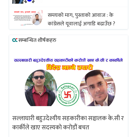
अस्वीकार
समयको माग, पुस्ताको आवाज : के
कांग्रेसले यूवालाई अगाडि बढाउँछ ?
सम्बन्धित शीर्षकहरु
सल्लाघारी बहुउदेश्यीय सहकारीका सञ्चालक के.सी र
गलत
ब्
कार्कीले खाए सदस्यको करोडौं बचत