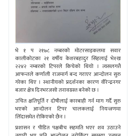
भे १ प २१७८ नम्बरको मोटरसाइकलमा सवार
कालीकोटका २१ वर्षीय केशरबहादुर सिंहलाई भे१ख
२२४२ नम्बरको टिपरले किचेको थियो । त्यसलगत्तै
आफन्तले कर्णाली राजमार्ग बन्द गराएर आन्दोलन सुरु
गरेका थिए । स्थानीयको प्रदर्शनका कारण वीरेन्द्रनगर
बजार क्षेत्र दिनभरजसो तनावग्रस्त बनेको छ ।
उचित क्षतिपूर्ति र दोषीलाई कारबाही गर्न माग गर्दै सुरु
भएको आन्दोलन टिपर चालकलाई नियन्त्रणमा
लिँदासमेत रोकिएको छैन ।
प्रशासन र पीडित पक्षबीच सहमति भएर शव उठाउने
तयारी भए पनि आन्दोलन नरोकिँदा समस्या उत्तपन्न