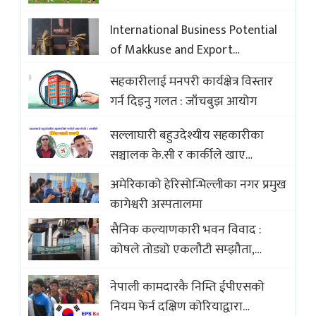
International Business Potential
of Makkuse and Export
Opportunities of Nepali Sweets
सहकारीलाई मनपरी कार्यक्षेत्र विस्तार
with Global Comparison to
गर्न दिइनु गलत : जाँचबुझ आयोग
Baklava
सल्लाघारी बहुउदेश्यीय सहकारीका
सञ्चालक के.सी र कार्कीले खाए
सदस्यको करोडौं बचत
अमेरिकाको हेरिसोन्भिल्लीका नगर प्रमुख
कागेश्वरी अस्पतालमा
सैनिक कल्याणकारी भवन विवाद :
कोषले तोड्यो एकलौटी सम्झौता,
व्यवसायी र निर्माण कम्पनी बिखलबन्दमा
नेपाली कामदारकै निम्ति ईपीएसको
(भिडियो)
नियम फेर्न दक्षिण कोरियाद्वारा