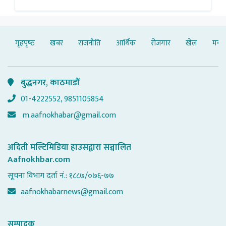
गृहपृष्‍ठ
खबर
राजनीति
आर्थिक
रोजगार
खेल
मनोर
बुद्धनगर, काठमाडौँ
01-4222552, 9851105854
m.aafnokhabar@gmail.com
अदिती मल्टिमिडिया हाउसद्वारा सञ्चालित
Aafnokhbar.com
सूचना विभाग दर्ता नं.: १८८७/०७६-७७
aafnokhabarnews@gmail.com
सम्पादक