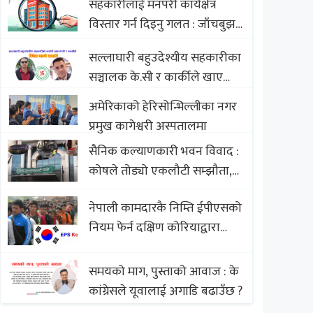
सहकारीलाई मनपरी कार्यक्षेत्र
Nepali Sweets with Global
विस्तार गर्न दिइनु गलत : जाँचबुझ
Comparison to Baklava
आयोग
सल्लाघारी बहुउदेश्यीय सहकारीका
सञ्चालक के.सी र कार्कीले खाए
सदस्यको करोडौं बचत
अमेरिकाको हेरिसोन्भिल्लीका नगर
प्रमुख कागेश्वरी अस्पतालमा
सैनिक कल्याणकारी भवन विवाद :
कोषले तोड्यो एकलौटी सम्झौता,
व्यवसायी र निर्माण कम्पनी
नेपाली कामदारकै निम्ति ईपीएसको
बिखलबन्दमा (भिडियो)
नियम फेर्न दक्षिण कोरियाद्वारा
अस्वीकार
समयको माग, पुस्ताको आवाज : के
कांग्रेसले यूवालाई अगाडि बढाउँछ ?