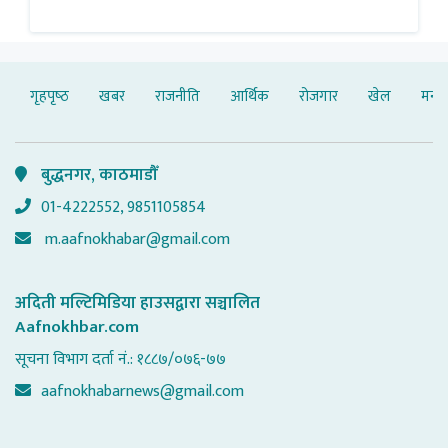
गृहपृष्‍ठ
खबर
राजनीति
आर्थिक
रोजगार
खेल
मनोर
बुद्धनगर, काठमाडौँ
01-4222552, 9851105854
m.aafnokhabar@gmail.com
अदिती मल्टिमिडिया हाउसद्वारा सञ्चालित
Aafnokhbar.com
सूचना विभाग दर्ता नं.: १८८७/०७६-७७
aafnokhabarnews@gmail.com