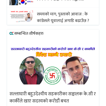
अस्वीकार
समयको माग, पुस्ताको आवाज : के
कांग्रेसले यूवालाई अगाडि बढाउँछ ?
सम्बन्धित शीर्षकहरु
सल्लाघारी बहुउदेश्यीय सहकारीका सञ्चालक के.सी र
गलत
ब्
कार्कीले खाए सदस्यको करोडौं बचत