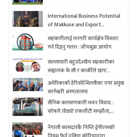
International Business Potential
of Makkuse and Export
Opportunities of Nepali Sweets
सहकारीलाई मनपरी कार्यक्षेत्र विस्तार
with Global Comparison to
गर्न दिइनु गलत : जाँचबुझ आयोग
Baklava
सल्लाघारी बहुउदेश्यीय सहकारीका
सञ्चालक के.सी र कार्कीले खाए
सदस्यको करोडौं बचत
अमेरिकाको हेरिसोन्भिल्लीका नगर प्रमुख
कागेश्वरी अस्पतालमा
सैनिक कल्याणकारी भवन विवाद :
कोषले तोड्यो एकलौटी सम्झौता,
व्यवसायी र निर्माण कम्पनी बिखलबन्दमा
नेपाली कामदारकै निम्ति ईपीएसको
(भिडियो)
नियम फेर्न दक्षिण कोरियाद्वारा