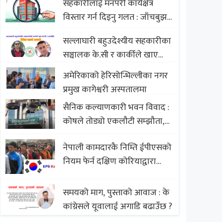
सहकारीलाई मनपरी कार्यक्षेत्र
Nepali Sweets with Global
विस्तार गर्न दिइनु गलत : जाँचबुझ
Comparison to Baklava
आयोग
सल्लाघारी बहुउदेश्यीय सहकारीका
सञ्चालक के.सी र कार्कीले खाए
सदस्यको करोडौं बचत
अमेरिकाको हेरिसोन्भिल्लीका नगर
प्रमुख कागेश्वरी अस्पतालमा
सैनिक कल्याणकारी भवन विवाद :
कोषले तोड्यो एकलौटी सम्झौता,
व्यवसायी र निर्माण कम्पनी
नेपाली कामदारकै निम्ति ईपीएसको
बिखलबन्दमा (भिडियो)
नियम फेर्न दक्षिण कोरियाद्वारा
अस्वीकार
समयको माग, पुस्ताको आवाज : के
कांग्रेसले यूवालाई अगाडि बढाउँछ ?