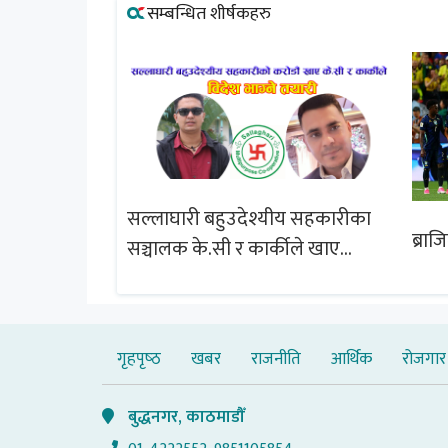
सम्बन्धित शीर्षकहरु
सल्लाघारी बहुउदेश्यीय सहकारीका
्षेत्र विस्तार
ब्राज
सञ्चालक के.सी र कार्कीले खाए
चबुझ आयोग
सदस्यको करोडौं बचत
गृहपृष्‍ठ
खबर
राजनीति
आर्थिक
रोजगार
बुद्धनगर, काठमाडौँ