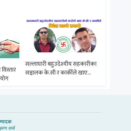
सल्लाघारी बहुउदेश्यीय सहकारीका
 विस्तार
ब्राजिल समू
सञ्चालक के.सी र कार्कीले खाए
आयोग
सदस्यको करोडौं बचत
म्पादक
्ष्मण शर्मा