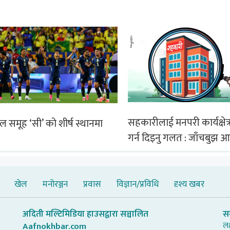
सहकारीलाई मनपरी कार्यक्षेत्र
िल समूह ‘सी’ को शीर्ष स्थानमा
गर्न दिइनु गलत : जाँचबुझ 
खेल
मनोरञ्जन
प्रवास
विज्ञान/प्रविधि
दृश्य खबर
अदिती मल्टिमिडिया हाउसद्वारा सञ्चालित
स
लक
Aafnokhbar.com