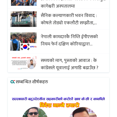
कागेश्वरी अस्पतालमा
सैनिक कल्याणकारी भवन विवाद :
कोषले तोड्यो एकलौटी सम्झौता,
व्यवसायी र निर्माण कम्पनी बिखलबन्दमा
नेपाली कामदारकै निम्ति ईपीएसको
(भिडियो)
नियम फेर्न दक्षिण कोरियाद्वारा
अस्वीकार
समयको माग, पुस्ताको आवाज : के
कांग्रेसले यूवालाई अगाडि बढाउँछ ?
सम्बन्धित शीर्षकहरु