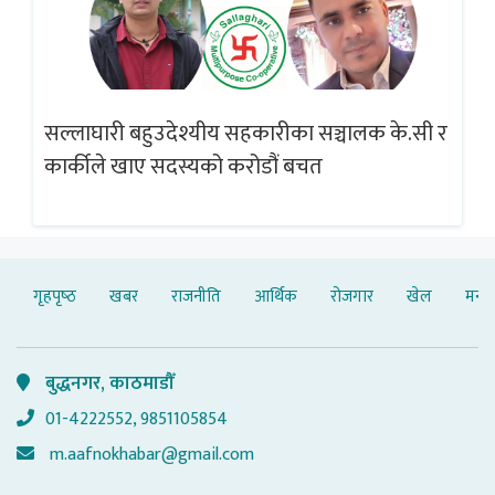
सल्लाघारी बहुउदेश्यीय सहकारीका सञ्चालक के.सी र
गलत
ब्
कार्कीले खाए सदस्यको करोडौं बचत
गृहपृष्‍ठ
खबर
राजनीति
आर्थिक
रोजगार
खेल
मनोर
बुद्धनगर, काठमाडौँ
01-4222552, 9851105854
m.aafnokhabar@gmail.com