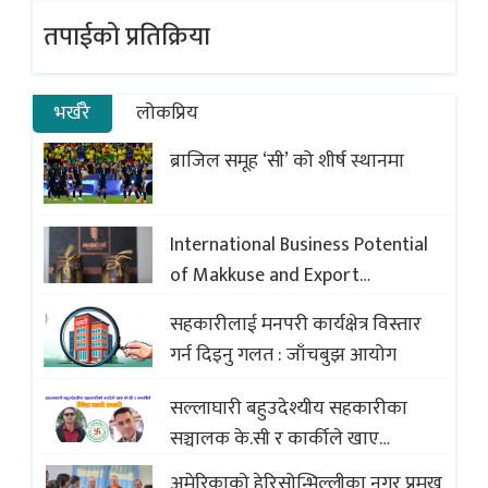
तपाईको प्रतिक्रिया
भर्खरै
लोकप्रिय
ब्राजिल समूह ‘सी’ को शीर्ष स्थानमा
International Business Potential
of Makkuse and Export
Opportunities of Nepali Sweets
सहकारीलाई मनपरी कार्यक्षेत्र विस्तार
with Global Comparison to
गर्न दिइनु गलत : जाँचबुझ आयोग
Baklava
सल्लाघारी बहुउदेश्यीय सहकारीका
सञ्चालक के.सी र कार्कीले खाए
सदस्यको करोडौं बचत
अमेरिकाको हेरिसोन्भिल्लीका नगर प्रमुख