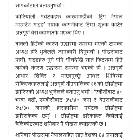
सापकोटाले बताउनुभयाे ।
कोरियाली पर्यटकहरु काठमाण्डाैकाे ‘ट्रिप नेपाल
माउन्टेन गाइड’ नामक कम्पनीबाट टिम्स शूल्क काटेर
अन्नपूर्ण बेस क्याम्पतर्फ गएका थिए ।
बाक्लो हिउँको कारण उद्धारमा समस्या भएको टानका
अध्यक्ष हरि भुजेलले जानकारी दिनुभयो । पोखराबाट
प्रहरी, गाइडहरु पुगे पनि पाँचदेखि सात फिटसम्म हिउँ
जमेको कारण उद्धारमा समस्या भएको हो । अन्नपूर्ण
आधार शिविर र माछापुच्छ्रे आधार शिविरमा
रोकिएकाहरुलाई अन्नपूर्ण गाँउपालिका ११ काे छोम्रोङ्गमा
झारिएको अध्यक्ष भुजेलले बताउनु भयाे । ‘एबीसीबाट ४०
भन्दा बढी, एमबीसीबाट ३५/४० जना र देउरालीबाट
२५/३० जनाको हाराहारीमा पर्यटक छोम्रोङ्गमा
झरिसकेका छन्’ । छोम्रोङ्गमा झरेकाहरु केहीलाई
हेलिकाेप्टरबाट शनिबार नै पोखरा ल्याइएको छ ।
शनिबार पोखरामा नेपालसहित सात देशका ६४ जनालाई