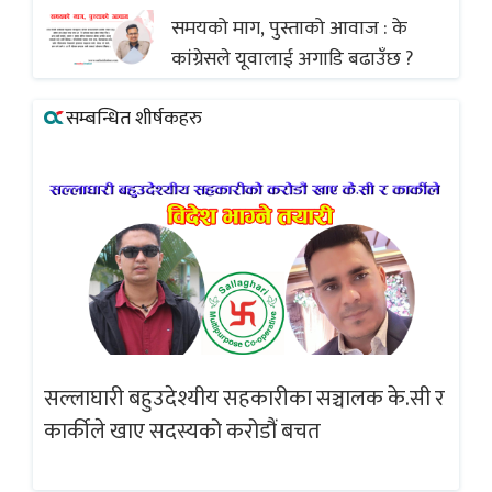
समयको माग, पुस्ताको आवाज : के
कांग्रेसले यूवालाई अगाडि बढाउँछ ?
सम्बन्धित शीर्षकहरु
सल्लाघारी बहुउदेश्यीय सहकारीका सञ्चालक के.सी र
गलत
ब्
कार्कीले खाए सदस्यको करोडौं बचत