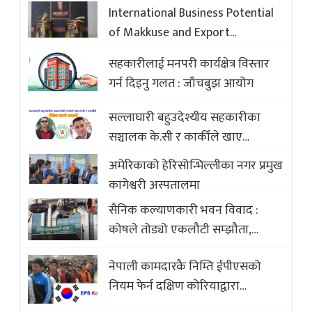
International Business Potential
of Makkuse and Export
Opportunities of Nepali Sweets
सहकारीलाई मनपरी कार्यक्षेत्र विस्तार
with Global Comparison to
गर्न दिइनु गलत : जाँचबुझ आयोग
Baklava
सल्लाघारी बहुउदेश्यीय सहकारीका
सञ्चालक के.सी र कार्कीले खाए
सदस्यको करोडौं बचत
अमेरिकाको हेरिसोन्भिल्लीका नगर प्रमुख
कागेश्वरी अस्पतालमा
सैनिक कल्याणकारी भवन विवाद :
कोषले तोड्यो एकलौटी सम्झौता,
व्यवसायी र निर्माण कम्पनी बिखलबन्दमा
नेपाली कामदारकै निम्ति ईपीएसको
(भिडियो)
नियम फेर्न दक्षिण कोरियाद्वारा
अस्वीकार