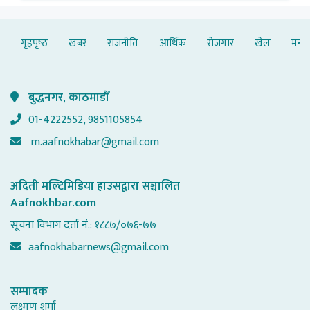
गृहपृष्‍ठ
खबर
राजनीति
आर्थिक
रोजगार
खेल
मनोर
बुद्धनगर, काठमाडौँ
01-4222552, 9851105854
m.aafnokhabar@gmail.com
अदिती मल्टिमिडिया हाउसद्वारा सञ्चालित
Aafnokhbar.com
सूचना विभाग दर्ता नं.: १८८७/०७६-७७
aafnokhabarnews@gmail.com
सम्पादक
लक्ष्मण शर्मा