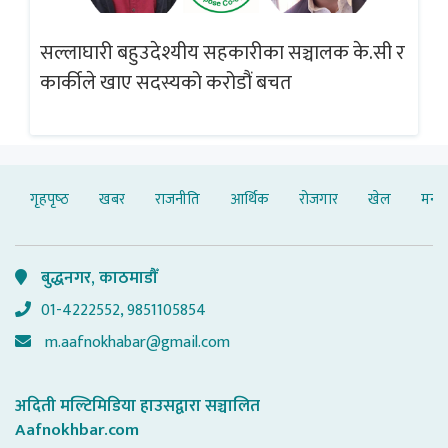
सल्लाघारी बहुउदेश्यीय सहकारीका सञ्चालक के.सी र
गलत
ब्
कार्कीले खाए सदस्यको करोडौं बचत
गृहपृष्‍ठ
खबर
राजनीति
आर्थिक
रोजगार
खेल
मनोर
बुद्धनगर, काठमाडौँ
01-4222552, 9851105854
m.aafnokhabar@gmail.com
अदिती मल्टिमिडिया हाउसद्वारा सञ्चालित
Aafnokhbar.com