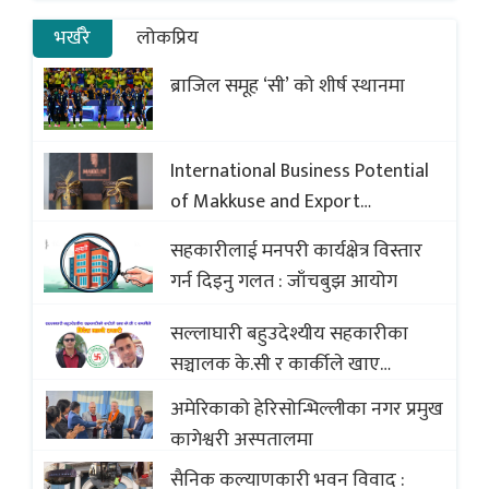
भर्खरै
लोकप्रिय
ब्राजिल समूह ‘सी’ को शीर्ष स्थानमा
International Business Potential
of Makkuse and Export
Opportunities of Nepali Sweets
सहकारीलाई मनपरी कार्यक्षेत्र विस्तार
with Global Comparison to
गर्न दिइनु गलत : जाँचबुझ आयोग
Baklava
सल्लाघारी बहुउदेश्यीय सहकारीका
सञ्चालक के.सी र कार्कीले खाए
सदस्यको करोडौं बचत
अमेरिकाको हेरिसोन्भिल्लीका नगर प्रमुख
कागेश्वरी अस्पतालमा
सैनिक कल्याणकारी भवन विवाद :