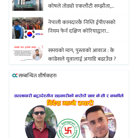
कोषले तोड्यो एकलौटी सम्झौता,
व्यवसायी र निर्माण कम्पनी बिखलबन्दमा
नेपाली कामदारकै निम्ति ईपीएसको
(भिडियो)
नियम फेर्न दक्षिण कोरियाद्वारा
अस्वीकार
समयको माग, पुस्ताको आवाज : के
कांग्रेसले यूवालाई अगाडि बढाउँछ ?
सम्बन्धित शीर्षकहरु