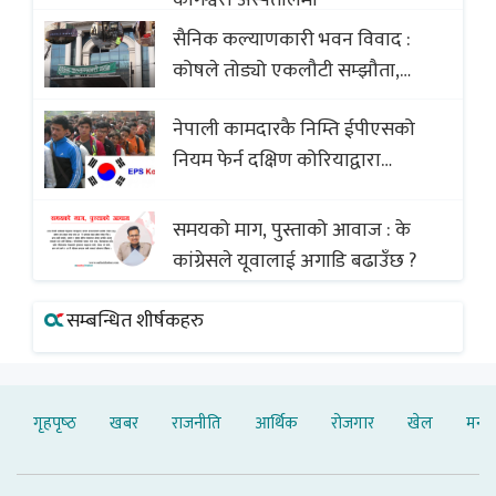
सैनिक कल्याणकारी भवन विवाद :
कोषले तोड्यो एकलौटी सम्झौता,
व्यवसायी र निर्माण कम्पनी बिखलबन्दमा
नेपाली कामदारकै निम्ति ईपीएसको
(भिडियो)
नियम फेर्न दक्षिण कोरियाद्वारा
अस्वीकार
समयको माग, पुस्ताको आवाज : के
कांग्रेसले यूवालाई अगाडि बढाउँछ ?
सम्बन्धित शीर्षकहरु
गृहपृष्‍ठ
खबर
राजनीति
आर्थिक
रोजगार
खेल
मनोर