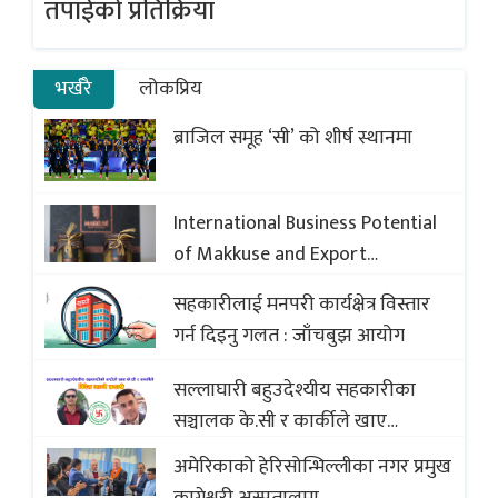
तपाईको प्रतिक्रिया
भर्खरै
लोकप्रिय
ब्राजिल समूह ‘सी’ को शीर्ष स्थानमा
International Business Potential
of Makkuse and Export
Opportunities of Nepali Sweets
सहकारीलाई मनपरी कार्यक्षेत्र विस्तार
with Global Comparison to
गर्न दिइनु गलत : जाँचबुझ आयोग
Baklava
सल्लाघारी बहुउदेश्यीय सहकारीका
सञ्चालक के.सी र कार्कीले खाए
सदस्यको करोडौं बचत
अमेरिकाको हेरिसोन्भिल्लीका नगर प्रमुख
कागेश्वरी अस्पतालमा