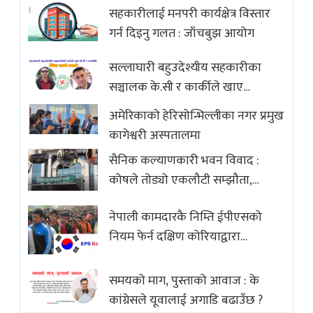
Opportunities of Nepali Sweets
सहकारीलाई मनपरी कार्यक्षेत्र विस्तार
with Global Comparison to
गर्न दिइनु गलत : जाँचबुझ आयोग
Baklava
सल्लाघारी बहुउदेश्यीय सहकारीका
सञ्चालक के.सी र कार्कीले खाए
सदस्यको करोडौं बचत
अमेरिकाको हेरिसोन्भिल्लीका नगर प्रमुख
कागेश्वरी अस्पतालमा
सैनिक कल्याणकारी भवन विवाद :
कोषले तोड्यो एकलौटी सम्झौता,
व्यवसायी र निर्माण कम्पनी बिखलबन्दमा
नेपाली कामदारकै निम्ति ईपीएसको
(भिडियो)
नियम फेर्न दक्षिण कोरियाद्वारा
अस्वीकार
समयको माग, पुस्ताको आवाज : के
कांग्रेसले यूवालाई अगाडि बढाउँछ ?