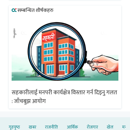
सम्बन्धित शीर्षकहरु
गलत
सहकारीलाई मनपरी कार्यक्षेत्र विस्तार गर्न दिइनु गलत
सह
: जाँचबुझ आयोग
: 
गृहपृष्‍ठ
खबर
राजनीति
आर्थिक
रोजगार
खेल
मनोर