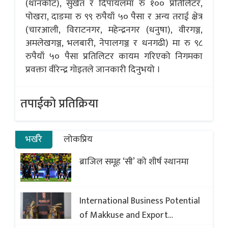
(थानकोट), सुर्खेत र दिपायलमा रु १०० प्रतिलिटर,
पोखरा, दाङमा रु ९९ रुपैयाँ ५० पैसा र अन्य तराई क्षेत्र
(चारआली, विराटनगर, महेन्द्रनगर (धनुषा), वीरगञ्ज,
अमलेखगञ्ज, भलबारी, नेपालगञ्ज र धनगढी) मा रु ९८
रुपैयाँ ५० पैसा प्रतिलिटर कायम गरिएको निगमका
प्रवक्ता वीरेन्द्र गोइतले जानकारी दिनुभयो ।
तपाईको प्रतिक्रिया
भर्खरै
लोकप्रिय
ब्राजिल समूह ‘सी’ को शीर्ष स्थानमा
International Business Potential
of Makkuse and Export